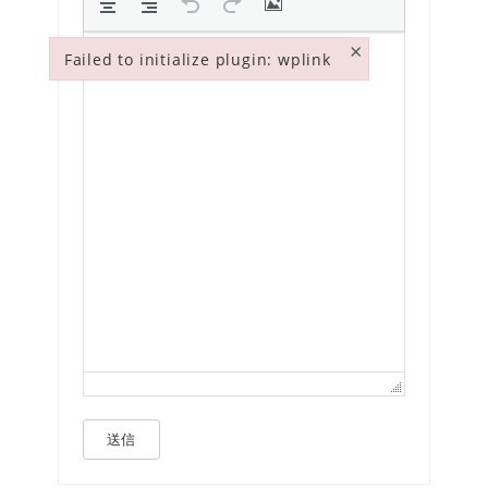
×
Failed to initialize plugin: wplink
Failed to initialize plugin: wplink
送信