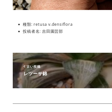
種類:
retusa v.densiflora
投稿者名:
吉田園芸部
古い投稿
レツーサ錦