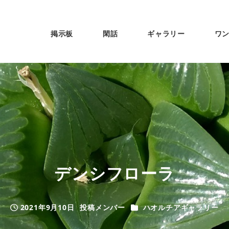
掲示板
閑話
ギャラリー
ワ
デンシフローラ
カテゴリー
2021年9月10日
投稿メンバー
ハオルチアギャラリー
投稿日
著
者