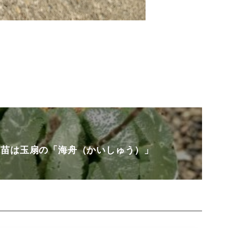
ト苗は玉扇の「海舟（かいしゅう）」