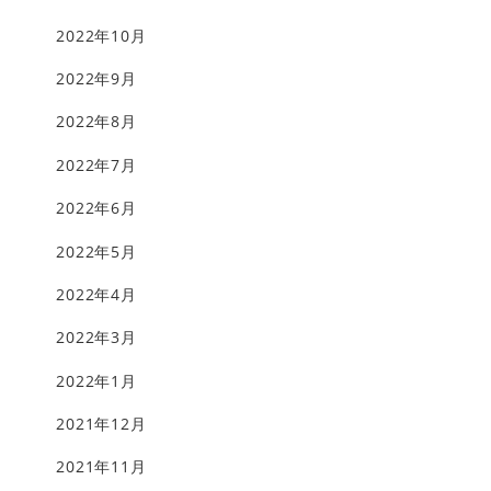
2022年10月
2022年9月
2022年8月
2022年7月
2022年6月
2022年5月
2022年4月
2022年3月
2022年1月
2021年12月
2021年11月