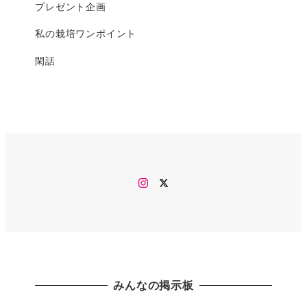
プレゼント企画
私の栽培ワンポイント
閑話
Instagram
twitter
みんなの掲示板