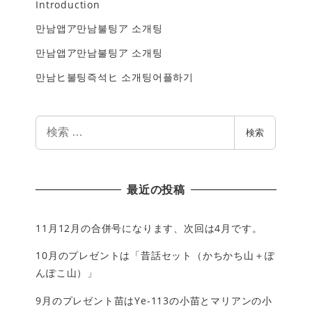
Introduction
만남앱ア만남불팅ア 소개팅
만남앱ア만남불팅ア 소개팅
만남ヒ불팅즉석ヒ 소개팅어플하기
検
検索
索
最近の投稿
11月12月の合併号になります、次回は4月です。
10月のプレゼントは「昔話セット（かちかち山＋ぽ
んぽこ山）」
9月のプレゼント苗はYe-113の小苗とマリアンの小