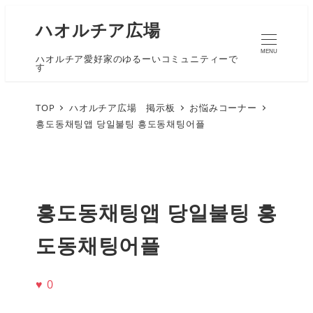
ハオルチア広場
MENU
ハオルチア愛好家のゆるーいコミュニティーで
す
TOP
ハオルチア広場 掲示板
お悩みコーナー
흥도동채팅앱 당일불팅 흥도동채팅어플
흥도동채팅앱 당일불팅 흥
도동채팅어플
♥
0