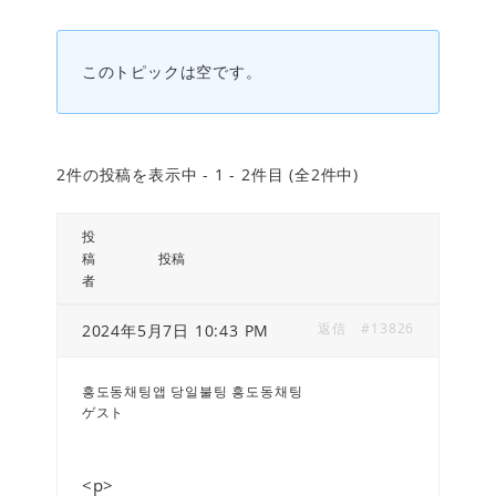
このトピックは空です。
2件の投稿を表示中 - 1 - 2件目 (全2件中)
投
稿
投稿
者
返信
#13826
2024年5月7日 10:43 PM
흥도동채팅앱 당일불팅 흥도동채팅
ゲスト
<p>