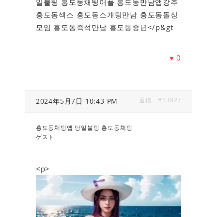
일불팅 흥도동채팅어플 흥도동만남앱강추
흥도동섹스 흥도동소개팅만남 흥도동돌싱
모임 흥도동즉석만남 흥도동중년</p&gt
♥
0
返信
#13827
2024年5月7日 10:43 PM
흥도동채팅앱 당일불팅 흥도동채팅
ゲスト
<p>