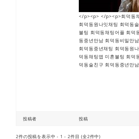
</p><p> </p><p>
회덕동원나잇채팅 회덕동술
불팅 회덕동채팅어플 회덕
동중년만남 회덕동비밀만남
회덕동중년채팅 회덕동원나
덕동채팅앱 미혼불팅 회덕
덕동술친구 회덕동중년만남 
投稿者
投稿
2件の投稿を表示中 - 1 - 2件目 (全2件中)