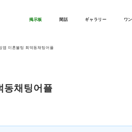
掲示板
閑話
ギャラリー
ワ
팅앱 미혼불팅 회덕동채팅어플
덕동채팅어플