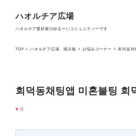
ハオルチア広場
ハオルチア愛好家のゆるーいコミュニティーです
TOP
ハオルチア広場 掲示板
お悩みコーナー
회덕동채
회덕동채팅앱 미혼불팅 회
♥
0