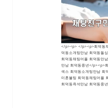
</p><p> </p><p>
덕동소개팅만남 회덕동돌싱
회덕동채팅어플 회덕동만남
만남 회덕동중년</p><p
섹스 회덕동소개팅만남 회
미혼불팅 회덕동채팅어플 
회덕동즉석만남 회덕동중년<