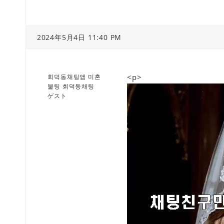
2024年5月4日 11:40 PM
<p>
회덕동채팅앱 미혼
불팅 회덕동채팅
ゲスト