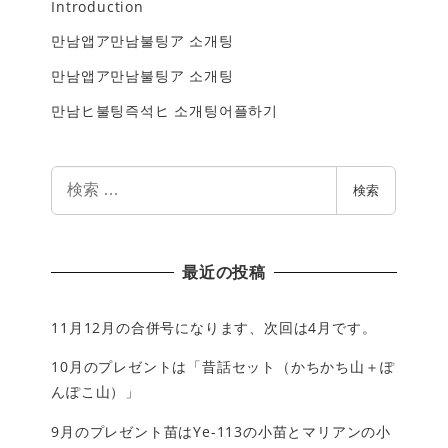
Introduction
만남앱ア만남불팅ア 소개팅
만남앱ア만남불팅ア 소개팅
만남ヒ불팅즉석ヒ 소개팅어플하기
検
検索
索
最近の投稿
11月12月の合併号になります、次回は4月です。
10月のプレゼントは「昔話セット（かちかち山＋ぽ
んぽこ山）」
9月のプレゼント苗はYe-113の小苗とマリアンの小