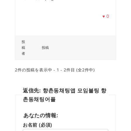
♥
0
投
稿
投稿
者
2件の投稿を表示中 - 1 - 2件目 (全2件中)
返信先: 향촌동채팅앱 모임불팅 향
촌동채팅어플
あなたの情報:
お名前 (必須)