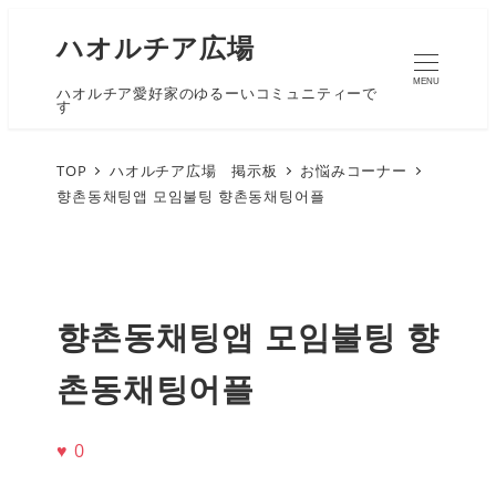
ハオルチア広場
MENU
ハオルチア愛好家のゆるーいコミュニティーで
す
TOP
ハオルチア広場 掲示板
お悩みコーナー
향촌동채팅앱 모임불팅 향촌동채팅어플
향촌동채팅앱 모임불팅 향
촌동채팅어플
♥
0