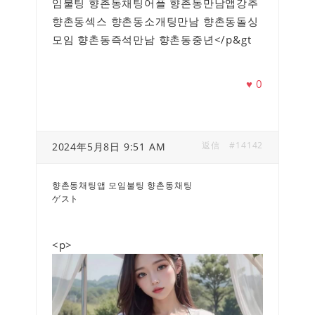
임불팅 향촌동채팅어플 향촌동만남앱강추
향촌동섹스 향촌동소개팅만남 향촌동돌싱
모임 향촌동즉석만남 향촌동중년</p&gt
♥
0
返信
#14142
2024年5月8日 9:51 AM
향촌동채팅앱 모임불팅 향촌동채팅
ゲスト
<p>