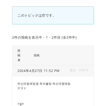
このトピックは空です。
2件の投稿を表示中 - 1 - 2件目 (全2件中)
投
稿
投稿
者
返信
#6875
2024年4月27日 11:52 PM
하산곡동채팅앱 즉석불팅 하산곡동채팅
ゲスト
<p>