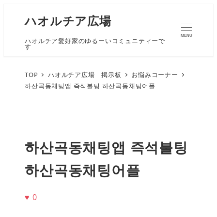
ハオルチア広場
MENU
ハオルチア愛好家のゆるーいコミュニティーで
す
TOP
ハオルチア広場 掲示板
お悩みコーナー
하산곡동채팅앱 즉석불팅 하산곡동채팅어플
하산곡동채팅앱 즉석불팅
하산곡동채팅어플
♥
0