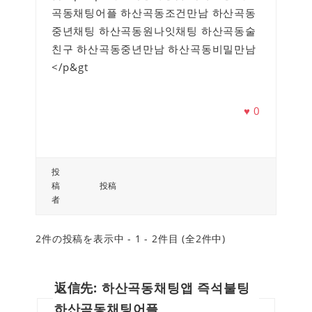
곡동채팅어플 하산곡동조건만남 하산곡동
중년채팅 하산곡동원나잇채팅 하산곡동술
친구 하산곡동중년만남 하산곡동비밀만남
</p&gt
♥
0
投
稿
投稿
者
2件の投稿を表示中 - 1 - 2件目 (全2件中)
返信先: 하산곡동채팅앱 즉석불팅
하산곡동채팅어플