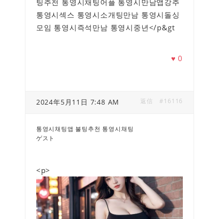
팅추천 통영시채팅어플 통영시만남앱강추
통영시섹스 통영시소개팅만남 통영시돌싱
모임 통영시즉석만남 통영시중년</p&gt
♥
0
返信
#16116
2024年5月11日 7:48 AM
통영시채팅앱 불팅추천 통영시채팅
ゲスト
<p>