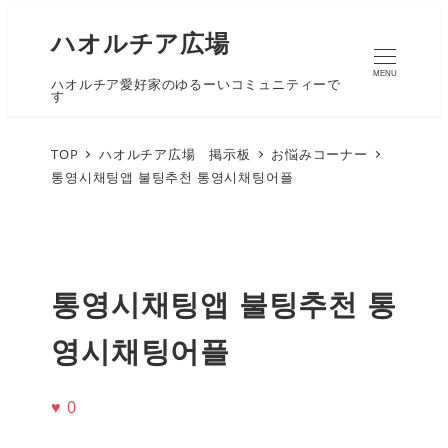
ハオルチア広場
MENU
ハオルチア愛好家のゆるーいコミュニティーで
す
TOP
ハオルチア広場 掲示板
お悩みコーナー
통영시채팅앱 불팅추천 통영시채팅어플
통영시채팅앱 불팅추천 통
영시채팅어플
♥
0