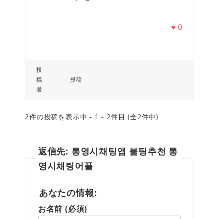
♥
0
投
稿
投稿
者
2件の投稿を表示中 - 1 - 2件目 (全2件中)
返信先: 통영시채팅앱 불팅추천 통
영시채팅어플
あなたの情報:
お名前 (必須)