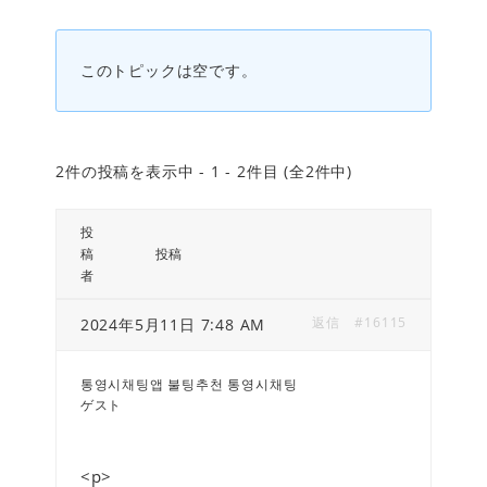
このトピックは空です。
2件の投稿を表示中 - 1 - 2件目 (全2件中)
投
稿
投稿
者
返信
#16115
2024年5月11日 7:48 AM
통영시채팅앱 불팅추천 통영시채팅
ゲスト
<p>