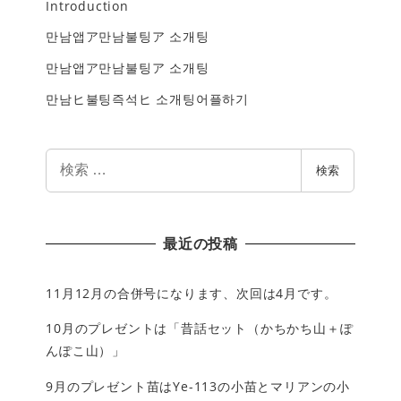
Introduction
만남앱ア만남불팅ア 소개팅
만남앱ア만남불팅ア 소개팅
만남ヒ불팅즉석ヒ 소개팅어플하기
検
検索
索
最近の投稿
11月12月の合併号になります、次回は4月です。
10月のプレゼントは「昔話セット（かちかち山＋ぽ
んぽこ山）」
9月のプレゼント苗はYe-113の小苗とマリアンの小