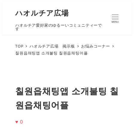
ハオルチア広場
MENU
ハオルチア愛好家のゆるーいコミュニティーで
す
TOP
ハオルチア広場 掲示板
お悩みコーナー
칠원읍채팅앱 소개불팅 칠원읍채팅어플
칠원읍채팅앱 소개불팅 칠
원읍채팅어플
♥
0