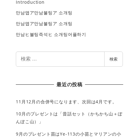
Introduction
만남앱ア만남불팅ア 소개팅
만남앱ア만남불팅ア 소개팅
만남ヒ불팅즉석ヒ 소개팅어플하기
検
検索
索
最近の投稿
11月12月の合併号になります、次回は4月です。
10月のプレゼントは「昔話セット（かちかち山＋ぽ
んぽこ山）」
9月のプレゼント苗はYe-113の小苗とマリアンの小