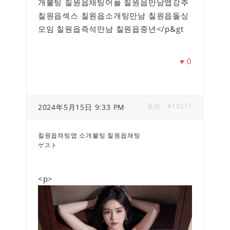
개불팅 칠원읍채팅어플 칠원읍만남앱강추
칠원읍섹스 칠원읍소개팅만남 칠원읍돌싱
모임 칠원읍즉석만남 칠원읍중년</p&gt
♥
0
返信
#19217
2024年5月15日 9:33 PM
칠원읍채팅앱 소개불팅 칠원읍채팅
ゲスト
<p>