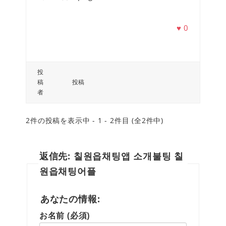
♥
0
投
稿
投稿
者
2件の投稿を表示中 - 1 - 2件目 (全2件中)
返信先: 칠원읍채팅앱 소개불팅 칠
원읍채팅어플
あなたの情報:
お名前 (必須)