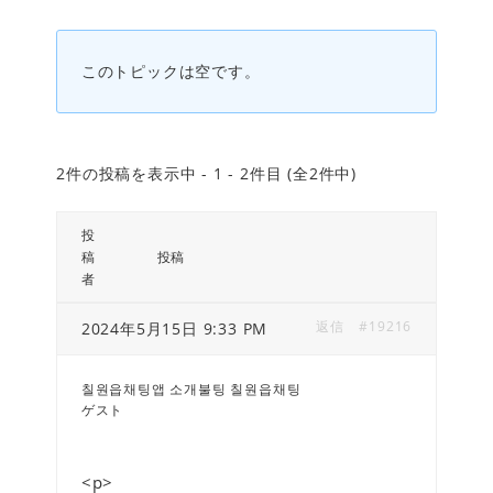
このトピックは空です。
2件の投稿を表示中 - 1 - 2件目 (全2件中)
投
稿
投稿
者
返信
#19216
2024年5月15日 9:33 PM
칠원읍채팅앱 소개불팅 칠원읍채팅
ゲスト
<p>