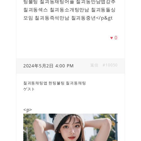
팅불팅 칠괴동채팅어플 칠괴동만남앱강추
칠괴동섹스 칠괴동소개팅만남 칠괴동돌싱
모임 칠괴동즉석만남 칠괴동중년</p&gt
♥
0
返信
#10050
2024年5月2日 4:00 PM
칠괴동채팅앱 헌팅불팅 칠괴동채팅
ゲスト
<p>