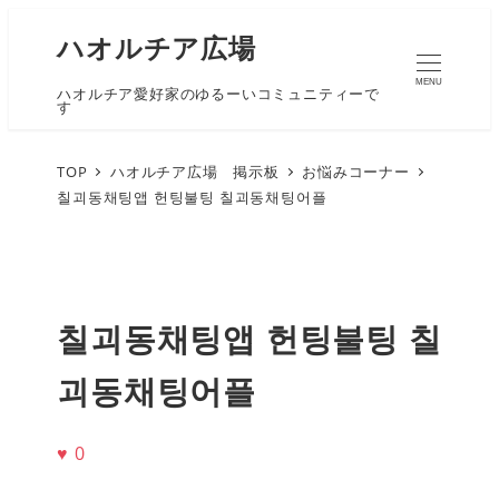
ハオルチア広場
MENU
ハオルチア愛好家のゆるーいコミュニティーで
す
TOP
ハオルチア広場 掲示板
お悩みコーナー
칠괴동채팅앱 헌팅불팅 칠괴동채팅어플
칠괴동채팅앱 헌팅불팅 칠
괴동채팅어플
♥
0