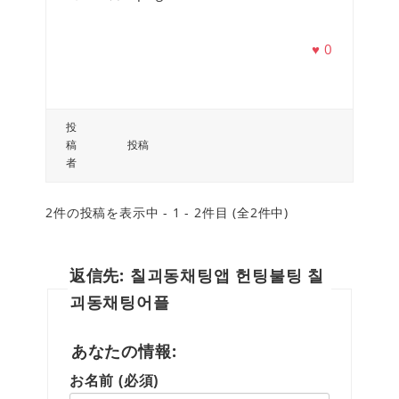
♥
0
投
稿
投稿
者
2件の投稿を表示中 - 1 - 2件目 (全2件中)
返信先: 칠괴동채팅앱 헌팅불팅 칠
괴동채팅어플
あなたの情報:
お名前 (必須)