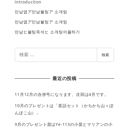
Introduction
만남앱ア만남불팅ア 소개팅
만남앱ア만남불팅ア 소개팅
만남ヒ불팅즉석ヒ 소개팅어플하기
検
検索
索
最近の投稿
11月12月の合併号になります、次回は4月です。
10月のプレゼントは「昔話セット（かちかち山＋ぽ
んぽこ山）」
9月のプレゼント苗はYe-113の小苗とマリアンの小