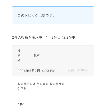
このトピックは空です。
2件の投稿を表示中 - 1 - 2件目 (全2件中)
投
稿
投稿
者
返信
#10049
2024年5月2日 4:00 PM
칠괴동채팅앱 헌팅불팅 칠괴동채팅
ゲスト
<p>