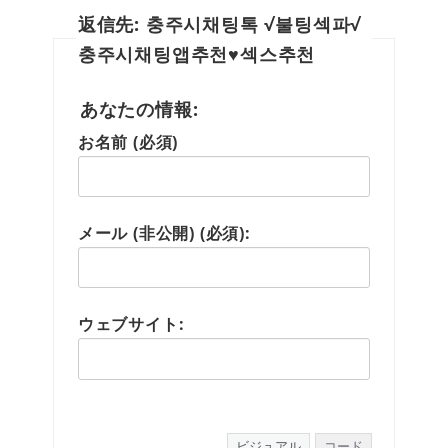
返信先: 충주시채팅톡 √불팅섹파√
충주시채팅앱추천♥섹스추천
あなたの情報:
お名前 (必須)
メール (非公開) (必須):
ウェブサイト:
ビジュアル
コード