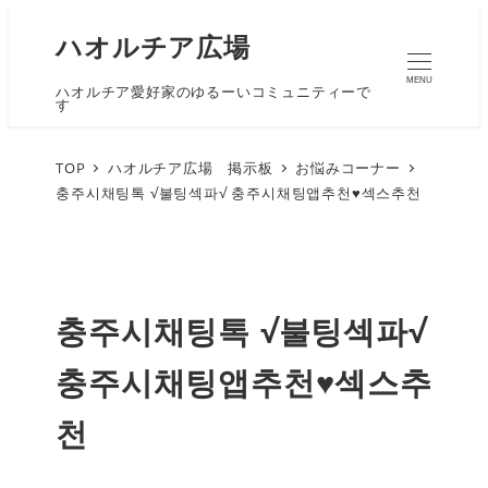
ハオルチア広場
MENU
ハオルチア愛好家のゆるーいコミュニティーで
す
TOP
ハオルチア広場 掲示板
お悩みコーナー
충주시채팅톡 √불팅섹파√ 충주시채팅앱추천♥섹스추천
충주시채팅톡 √불팅섹파√
충주시채팅앱추천♥섹스추
천