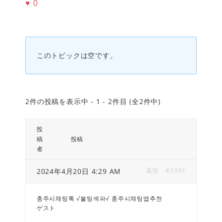
♥
0
このトピックは空です。
2件の投稿を表示中 - 1 - 2件目 (全2件中)
投
稿
投稿
者
返信
#3393
2024年4月20日 4:29 AM
충주시채팅톡 √불팅섹파√ 충주시채팅앱추천
ゲスト