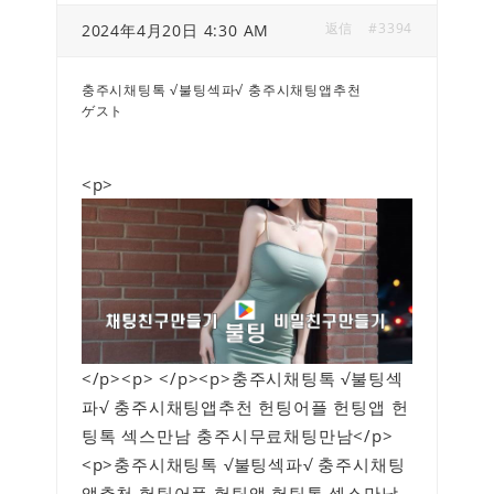
返信
#3394
2024年4月20日 4:30 AM
충주시채팅톡 √불팅섹파√ 충주시채팅앱추천
ゲスト
<p>
</p><p> </p><p>충주시채팅톡 √불팅섹
파√ 충주시채팅앱추천 헌팅어플 헌팅앱 헌
팅톡 섹스만남 충주시무료채팅만남</p>
<p>충주시채팅톡 √불팅섹파√ 충주시채팅
앱추천 헌팅어플 헌팅앱 헌팅톡 섹스만남