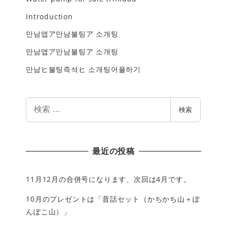
Introduction
만남앱ア만남불팅ア 소개팅
만남앱ア만남불팅ア 소개팅
만남ヒ불팅즉석ヒ 소개팅어플하기
検
検索
索
最近の投稿
11月12月の合併号になります、次回は4月です。
10月のプレゼントは「昔話セット（かちかち山＋ぽ
んぽこ山）」