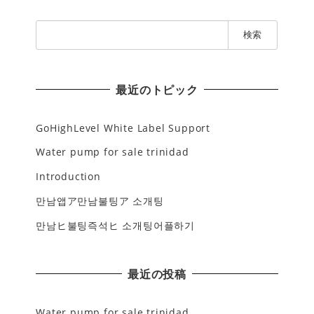
検
索
:
最近のトピック
GoHighLevel White Label Support
Water pump for sale trinidad
Introduction
만남앱ア만남불팅ア 소개팅
만남ヒ불팅즉석ヒ 소개팅어플하기
最近の投稿
Water pump for sale trinidad