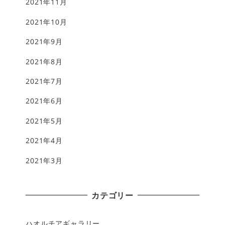
2021年11月
2021年10月
2021年9月
2021年8月
2021年7月
2021年6月
2021年5月
2021年4月
2021年3月
カテゴリー
ハオルチアギャラリー