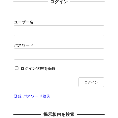
ログイン
ユーザー名:
パスワード:
ログイン状態を保持
ログイン
登録
パスワード紛失
掲示板内を検索