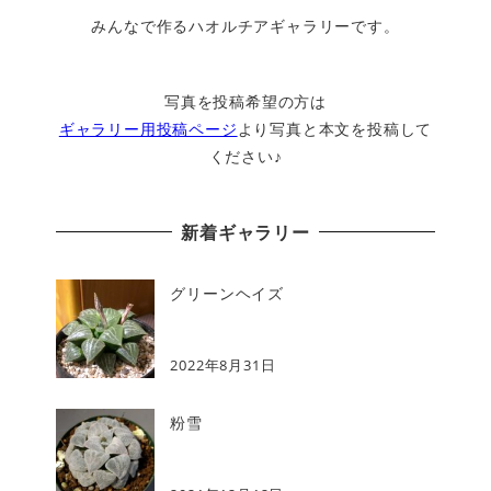
みんなで作るハオルチアギャラリーです。
写真を投稿希望の方は
ギャラリー用投稿ページ
より写真と本文を投稿して
ください♪
新着ギャラリー
グリーンヘイズ
2022年8月31日
粉雪