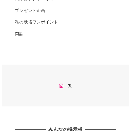
プレゼント企画
私の栽培ワンポイント
閑話
Instagram
twitter
みんなの掲示板