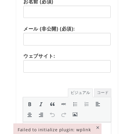
お名前 (必須)
メール (非公開) (必須):
ウェブサイト:
ビジュアル
コード
×
Failed to initialize plugin: wplink