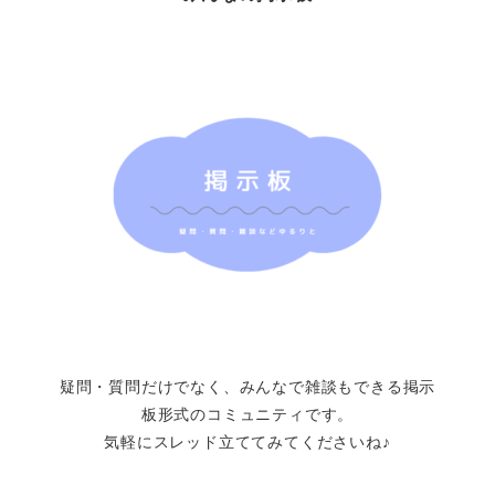
疑問・質問だけでなく、みんなで雑談もできる掲示
板形式のコミュニティです。
気軽にスレッド立ててみてくださいね♪