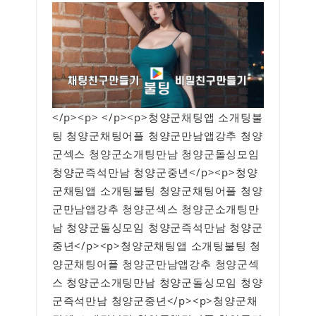
</p><p> </p><p>청양군채팅앱 소개팅불
팅 청양군채팅어플 청양군만남앱강추 청양
군섹스 청양군소개팅만남 청양군돌싱모임
청양군즉석만남 청양군중년</p><p>청양
군채팅앱 소개팅불팅 청양군채팅어플 청양
군만남앱강추 청양군섹스 청양군소개팅만
남 청양군돌싱모임 청양군즉석만남 청양군
중년</p><p>청양군채팅앱 소개팅불팅 청
양군채팅어플 청양군만남앱강추 청양군섹
스 청양군소개팅만남 청양군돌싱모임 청양
군즉석만남 청양군중년</p><p>청양군채