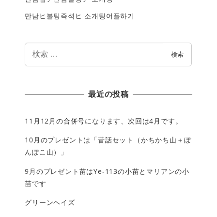
만남ヒ불팅즉석ヒ 소개팅어플하기
検
検索
索
最近の投稿
11月12月の合併号になります、次回は4月です。
10月のプレゼントは「昔話セット（かちかち山＋ぽ
んぽこ山）」
9月のプレゼント苗はYe-113の小苗とマリアンの小
苗です
グリーンヘイズ