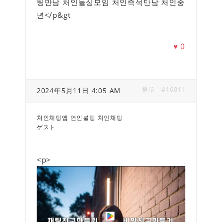
팅만남 처인돌싱모임 처인즉석만남 처인중
년</p&gt
♥
0
返信
#16011
2024年5月11日 4:05 AM
처인채팅앱 연인불팅 처인채팅
ゲスト
<p>