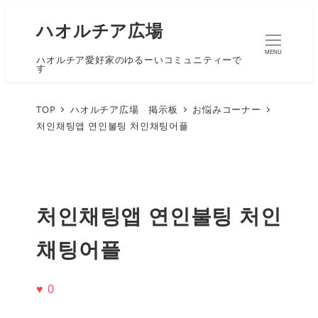
ハオルチア広場
MENU
ハオルチア愛好家のゆるーいコミュニティーで
す
TOP
ハオルチア広場 掲示板
お悩みコーナー
처인채팅앱 연인불팅 처인채팅어플
처인채팅앱 연인불팅 처인
채팅어플
♥
0