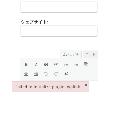
ウェブサイト:
ビジュアル
コード
×
Failed to initialize plugin: wplink
Failed to initialize plugin: wplink