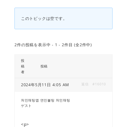
このトピックは空です。
2件の投稿を表示中 - 1 - 2件目 (全2件中)
投
稿
投稿
者
返信
#16010
2024年5月11日 4:05 AM
처인채팅앱 연인불팅 처인채팅
ゲスト
<p>