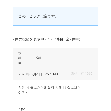
このトピックは空です。
2件の投稿を表示中 - 1 - 2件目 (全2件中)
投
稿
投稿
者
返信
#11065
2024年5月4日 3:57 AM
창원마산합포채팅앱 불팅 창원마산합포채팅
ゲスト
<p>