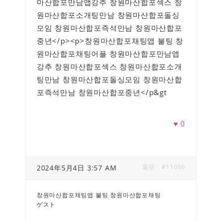
마산합포만남앱강추 창원마산합포섹스 창
원마산합포소개팅만남 창원마산합포돌싱
모임 창원마산합포즉석만남 창원마산합포
중년</p><p>창원마산합포채팅앱 불팅 창
원마산합포채팅어플 창원마산합포만남앱
강추 창원마산합포섹스 창원마산합포소개
팅만남 창원마산합포돌싱모임 창원마산합
포즉석만남 창원마산합포중년</p&gt
♥
0
返信
#11066
2024年5月4日 3:57 AM
창원마산합포채팅앱 불팅 창원마산합포채팅
ゲスト