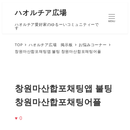
ハオルチア広場
MENU
ハオルチア愛好家のゆるーいコミュニティーで
す
TOP
ハオルチア広場 掲示板
お悩みコーナー
창원마산합포채팅앱 불팅 창원마산합포채팅어플
창원마산합포채팅앱 불팅
창원마산합포채팅어플
♥
0