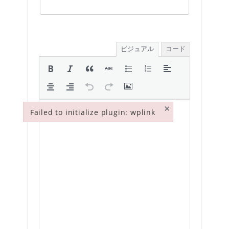
ビジュアル
コード
×
Failed to initialize plugin: wplink
Failed to initialize plugin: wplink