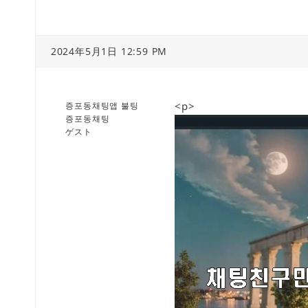
2024年5月1日 12:59 PM
<p>
증포동채팅앱 불팅
증포동채팅
ゲスト