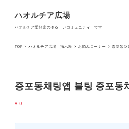
ハオルチア広場
ハオルチア愛好家のゆるーいコミュニティーです
TOP
ハオルチア広場 掲示板
お悩みコーナー
증포동채
증포동채팅앱 불팅 증포동
♥
0