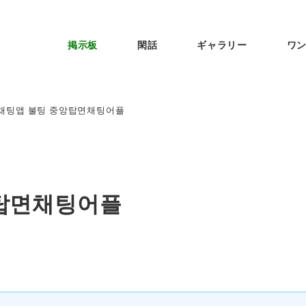
掲示板
閑話
ギャラリー
ワ
채팅앱 불팅 중앙탑면채팅어플
탑면채팅어플