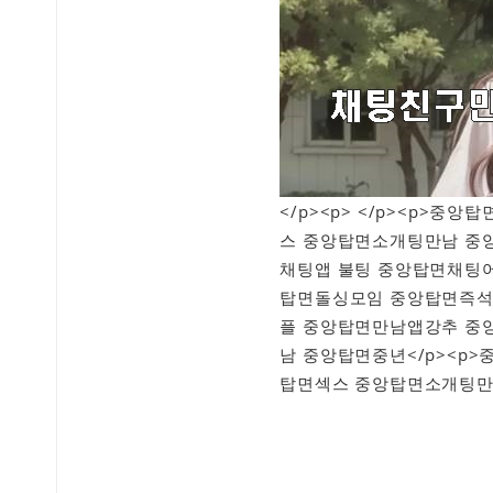
</p><p> </p><p>
스 중앙탑면소개팅만남 중
채팅앱 불팅 중앙탑면채팅
탑면돌싱모임 중앙탑면즉석
플 중앙탑면만남앱강추 중
남 중앙탑면중년</p><p
탑면섹스 중앙탑면소개팅만