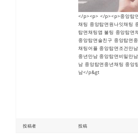
</p><p> </p><p>
채팅 중앙탑면원나잇채팅 
탑면채팅앱 불팅 중앙탑면
중앙탑면술친구 중앙탑면중
채팅어플 중앙탑면조건만남
중년만남 중앙탑면비밀만남
남 중앙탑면중년채팅 중앙
남</p&gt
投稿者
投稿