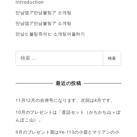
Introduction
만남앱ア만남불팅ア 소개팅
만남앱ア만남불팅ア 소개팅
만남ヒ불팅즉석ヒ 소개팅어플하기
検
検索
索
最近の投稿
11月12月の合併号になります、次回は4月です。
10月のプレゼントは「昔話セット（かちかち山＋ぽ
んぽこ山）」
9月のプレゼント苗はYe-113の小苗とマリアンの小