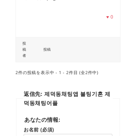
♥
0
投
稿
投稿
者
2件の投稿を表示中 - 1 - 2件目 (全2件中)
返信先: 제덕동채팅앱 불팅기혼 제
덕동채팅어플
あなたの情報:
お名前 (必須)