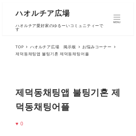
ハオルチア広場
MENU
ハオルチア愛好家のゆるーいコミュニティーで
す
TOP
ハオルチア広場 掲示板
お悩みコーナー
제덕동채팅앱 불팅기혼 제덕동채팅어플
제덕동채팅앱 불팅기혼 제
덕동채팅어플
♥
0