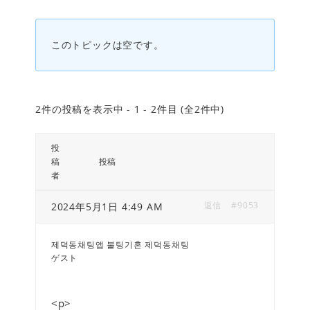
このトピックは空です。
2件の投稿を表示中 - 1 - 2件目 (全2件中)
投
稿
投稿
者
返信
#9053
2024年5月1日 4:49 AM
제덕동채팅앱 불팅기혼 제덕동채팅
ゲスト
<p>