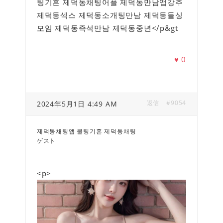
팅기혼 제덕동채팅어플 제덕동만남앱강추
제덕동섹스 제덕동소개팅만남 제덕동돌싱
모임 제덕동즉석만남 제덕동중년</p&gt
♥
0
返信
#9054
2024年5月1日 4:49 AM
제덕동채팅앱 불팅기혼 제덕동채팅
ゲスト
<p>