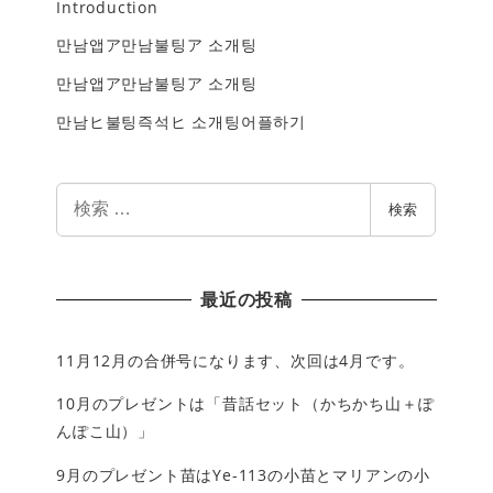
Introduction
만남앱ア만남불팅ア 소개팅
만남앱ア만남불팅ア 소개팅
만남ヒ불팅즉석ヒ 소개팅어플하기
検
検索
索
最近の投稿
11月12月の合併号になります、次回は4月です。
10月のプレゼントは「昔話セット（かちかち山＋ぽ
んぽこ山）」
9月のプレゼント苗はYe-113の小苗とマリアンの小