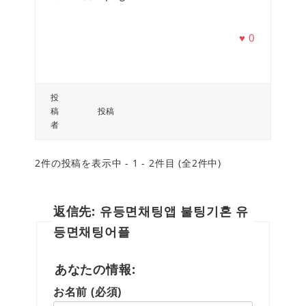
♥
0
投
稿
投稿
者
2件の投稿を表示中 - 1 - 2件目 (全2件中)
返信先: 유등면채팅앱 불팅기혼 유
등면채팅어플
あなたの情報:
お名前 (必須)