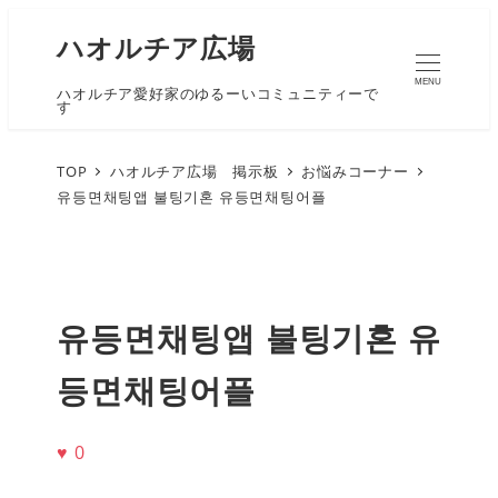
ハオルチア広場
MENU
ハオルチア愛好家のゆるーいコミュニティーで
す
TOP
ハオルチア広場 掲示板
お悩みコーナー
유등면채팅앱 불팅기혼 유등면채팅어플
유등면채팅앱 불팅기혼 유
등면채팅어플
♥
0