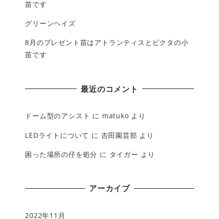
苗です
グリーンヘイズ
8月のプレゼント苗はアトランティスとピクタの小
苗です
最近のコメント
ドーム型のアシスト
に
matuko
より
LEDライトについて
に
吉田園芸部
より
困った場所の仔を処分
に
タイガー
より
アーカイブ
2022年11月