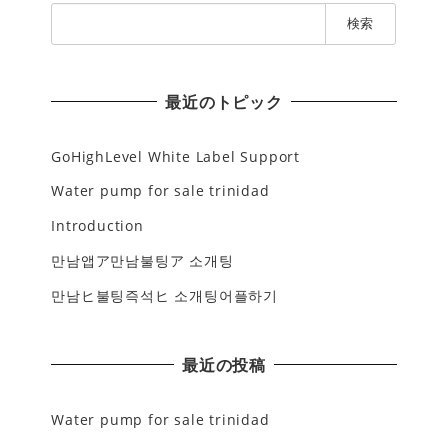
検
索
:
最近のトピック
GoHighLevel White Label Support
Water pump for sale trinidad
Introduction
만남앱ア만남불팅ア 소개팅
만남ヒ불팅즉석ヒ 소개팅어플하기
最近の投稿
Water pump for sale trinidad