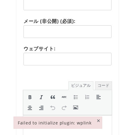
メール (非公開) (必須):
ウェブサイト:
ビジュアル
コード
×
Failed to initialize plugin: wplink
Failed to initialize plugin: wplink