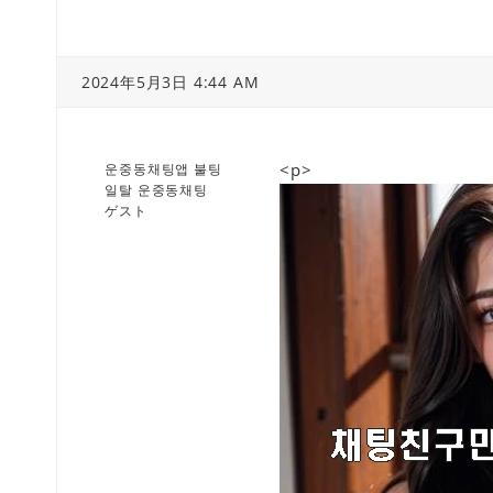
2024年5月3日 4:44 AM
<p>
운중동채팅앱 불팅
일탈 운중동채팅
ゲスト