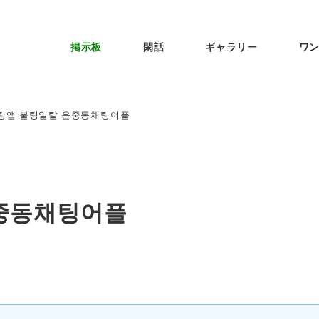
掲示板
閑話
ギャラリー
ワ
팅앱 불팅일탈 운중동채팅어플
중동채팅어플