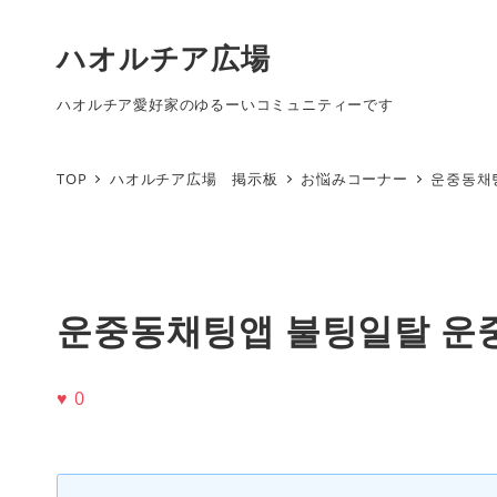
ハオルチア広場
ハオルチア愛好家のゆるーいコミュニティーです
TOP
ハオルチア広場 掲示板
お悩みコーナー
운중동채
운중동채팅앱 불팅일탈 운
♥
0