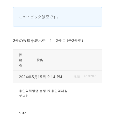
このトピックは空です。
2件の投稿を表示中 - 1 - 2件目 (全2件中)
投
稿
投稿
者
返信
#19207
2024年5月15日 9:14 PM
용인역채팅앱 불팅19 용인역채팅
ゲスト
<p>