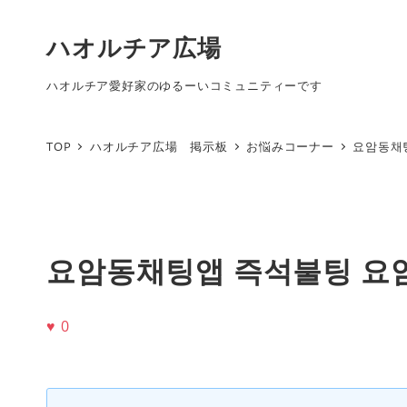
ハオルチア広場
ハオルチア愛好家のゆるーいコミュニティーです
TOP
ハオルチア広場 掲示板
お悩みコーナー
요암동채
요암동채팅앱 즉석불팅 요
♥
0