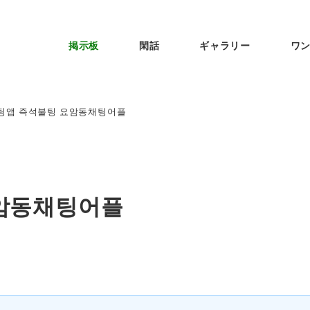
掲示板
閑話
ギャラリー
ワ
팅앱 즉석불팅 요암동채팅어플
암동채팅어플