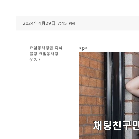
2024年4月29日 7:45 PM
<p>
요암동채팅앱 즉석
불팅 요암동채팅
ゲスト