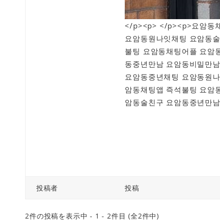
</p><p> </p><p>
요암동원나잇채팅 요암동술
불팅 요암동채팅어플 요암
동중년만남 요암동비밀만남
요암동중년채팅 요암동원나
암동채팅앱 즉석불팅 요암
암동술친구 요암동중년만남 
投稿者
投稿
2件の投稿を表示中 - 1 - 2件目 (全2件中)