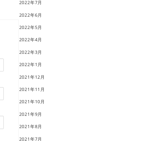
2022年7月
2022年6月
2022年5月
2022年4月
2022年3月
2022年1月
2021年12月
2021年11月
2021年10月
2021年9月
2021年8月
2021年7月