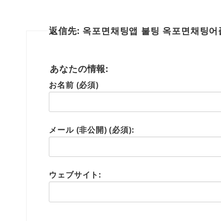
返信先: 옥포면채팅앱 불팅 옥포면채팅어
あなたの情報:
お名前 (必須)
メール (非公開) (必須):
ウェブサイト: