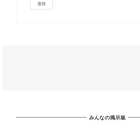
送信
みんなの掲示板