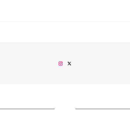
Instagram
twitter