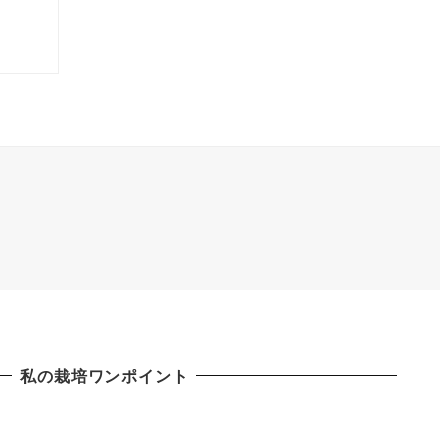
私の栽培ワンポイント