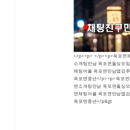
</p><p> </p><p>
소개팅만남 옥포면돌싱모임 
채팅어플 옥포면만남앱강추
옥포면중년</p><p>옥포
면소개팅만남 옥포면돌싱모임
면채팅어플 옥포면만남앱강
옥포면중년</p&gt