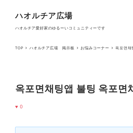
ハオルチア広場
ハオルチア愛好家のゆるーいコミュニティーです
TOP
ハオルチア広場 掲示板
お悩みコーナー
옥포면채
옥포면채팅앱 불팅 옥포면
♥
0