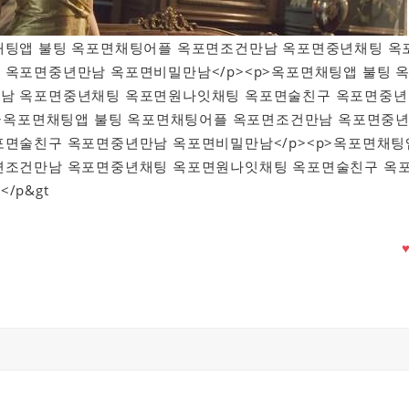
옥포면채팅앱 불팅 옥포면채팅어플 옥포면조건만남 옥포면중년채팅 옥
옥포면중년만남 옥포면비밀만남</p><p>옥포면채팅앱 불팅 
남 옥포면중년채팅 옥포면원나잇채팅 옥포면술친구 옥포면중년
p>옥포면채팅앱 불팅 옥포면채팅어플 옥포면조건만남 옥포면중
포면술친구 옥포면중년만남 옥포면비밀만남</p><p>옥포면채팅
면조건만남 옥포면중년채팅 옥포면원나잇채팅 옥포면술친구 옥
/p&gt