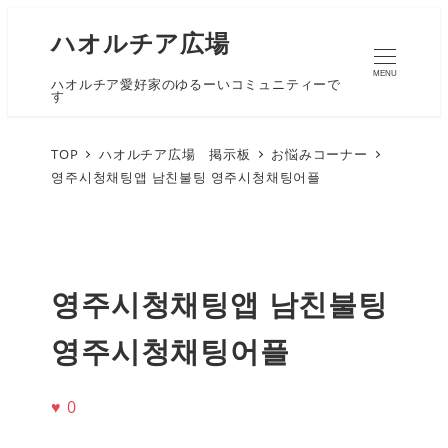
ハオルチア広場
MENU
ハオルチア愛好家のゆるーいコミュニティーで
す
TOP
ハオルチア広場 掲示板
お悩みコーナー
영주시청채팅앱 남친불팅 영주시청채팅어플
영주시청채팅앱 남친불팅
영주시청채팅어플
♥
0