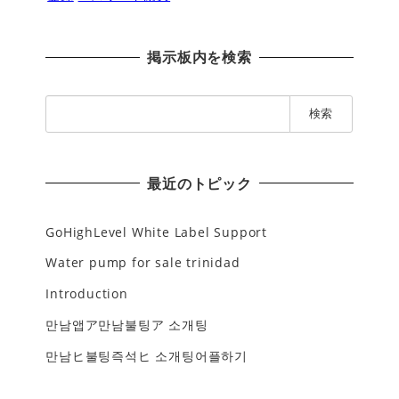
掲示板内を検索
検
索
:
最近のトピック
GoHighLevel White Label Support
Water pump for sale trinidad
Introduction
만남앱ア만남불팅ア 소개팅
만남ヒ불팅즉석ヒ 소개팅어플하기