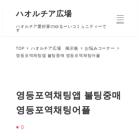
ハオルチア広場
MENU
ハオルチア愛好家のゆるーいコミュニティーで
す
TOP
ハオルチア広場 掲示板
お悩みコーナー
영등포역채팅앱 불팅중매 영등포역채팅어플
영등포역채팅앱 불팅중매
영등포역채팅어플
♥
0