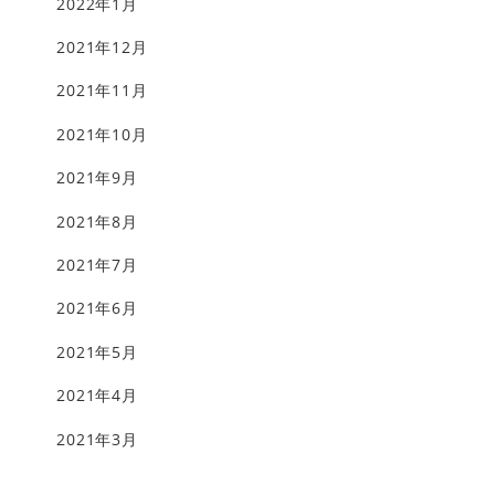
2022年1月
2021年12月
2021年11月
2021年10月
2021年9月
2021年8月
2021年7月
2021年6月
2021年5月
2021年4月
2021年3月