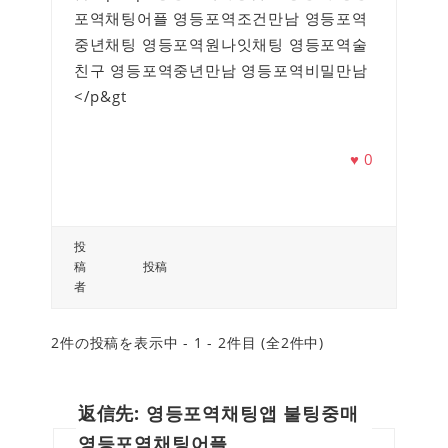
포역채팅어플 영등포역조건만남 영등포역
중년채팅 영등포역원나잇채팅 영등포역술
친구 영등포역중년만남 영등포역비밀만남
</p&gt
♥
0
投
稿
投稿
者
2件の投稿を表示中 - 1 - 2件目 (全2件中)
返信先: 영등포역채팅앱 불팅중매
영등포역채팅어플