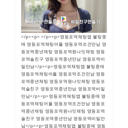
</p><p> </p><p>영등포역채팅앱 불팅중
매 영등포역채팅어플 영등포역조건만남 영
등포역중년채팅 영등포역원나잇채팅 영등
포역술친구 영등포역중년만남 영등포역비
밀만남</p><p>영등포역채팅앱 불팅중매
영등포역채팅어플 영등포역조건만남 영등
포역중년채팅 영등포역원나잇채팅 영등포
역술친구 영등포역중년만남 영등포역비밀
만남</p><p>영등포역채팅앱 불팅중매 영
등포역채팅어플 영등포역조건만남 영등포
역중년채팅 영등포역원나잇채팅 영등포역
술친구 영등포역중년만남 영등포역비밀만
남</p><p>영등포역채팅앱 불팅중매 영등