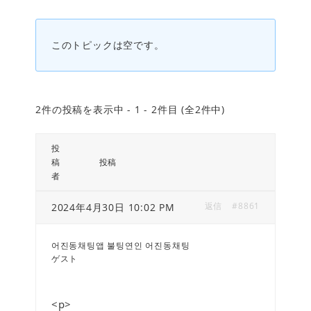
このトピックは空です。
2件の投稿を表示中 - 1 - 2件目 (全2件中)
投
稿
投稿
者
返信
#8861
2024年4月30日 10:02 PM
어진동채팅앱 불팅연인 어진동채팅
ゲスト
<p>