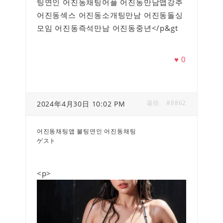
팅연인 어진동채팅어플 어진동만남앱강추
어진동섹스 어진동소개팅만남 어진동돌싱
모임 어진동즉석만남 어진동중년</p&gt
♥
0
返信
#8862
2024年4月30日 10:02 PM
어진동채팅앱 불팅연인 어진동채팅
ゲスト
<p>