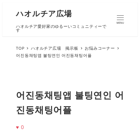
ハオルチア広場
MENU
ハオルチア愛好家のゆるーいコミュニティーで
す
TOP
ハオルチア広場 掲示板
お悩みコーナー
어진동채팅앱 불팅연인 어진동채팅어플
어진동채팅앱 불팅연인 어
진동채팅어플
♥
0