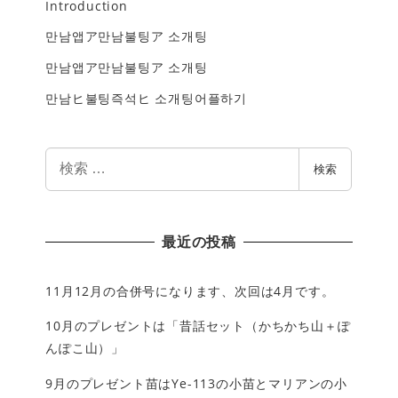
Introduction
만남앱ア만남불팅ア 소개팅
만남앱ア만남불팅ア 소개팅
만남ヒ불팅즉석ヒ 소개팅어플하기
検
検索
索
最近の投稿
11月12月の合併号になります、次回は4月です。
10月のプレゼントは「昔話セット（かちかち山＋ぽ
んぽこ山）」
9月のプレゼント苗はYe-113の小苗とマリアンの小