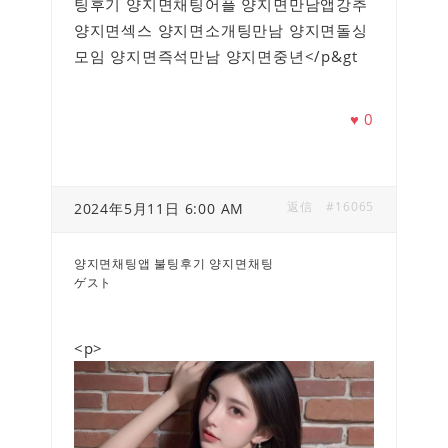
팅후기 양지면채팅어플 양지면만남앱강추
양지면섹스 양지면소개팅만남 양지면돌싱
모임 양지면즉석만남 양지면중년</p&gt
♥
0
返信
#16065
2024年5月11日 6:00 AM
양지면채팅앱 불팅후기 양지면채팅
ゲスト
<p>