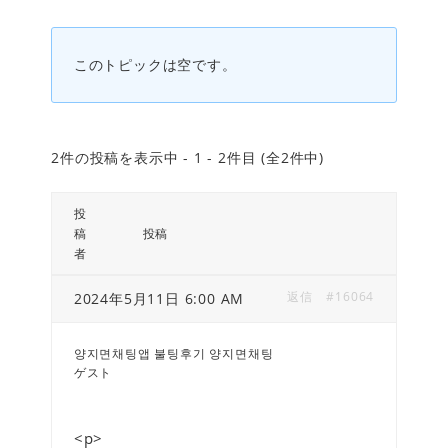
このトピックは空です。
2件の投稿を表示中 - 1 - 2件目 (全2件中)
投
稿
投稿
者
返信
#16064
2024年5月11日 6:00 AM
양지면채팅앱 불팅후기 양지면채팅
ゲスト
<p>