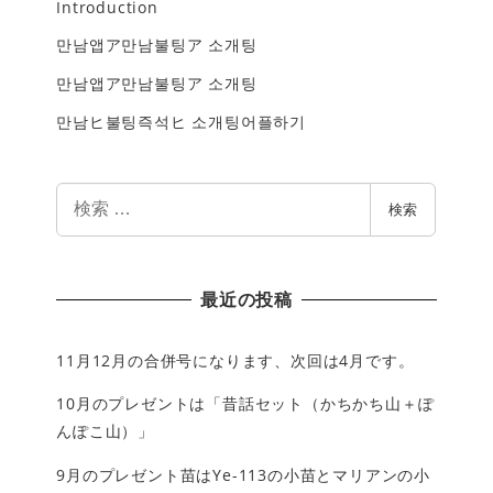
Introduction
만남앱ア만남불팅ア 소개팅
만남앱ア만남불팅ア 소개팅
만남ヒ불팅즉석ヒ 소개팅어플하기
検
検索
索
最近の投稿
11月12月の合併号になります、次回は4月です。
10月のプレゼントは「昔話セット（かちかち山＋ぽ
んぽこ山）」
9月のプレゼント苗はYe-113の小苗とマリアンの小