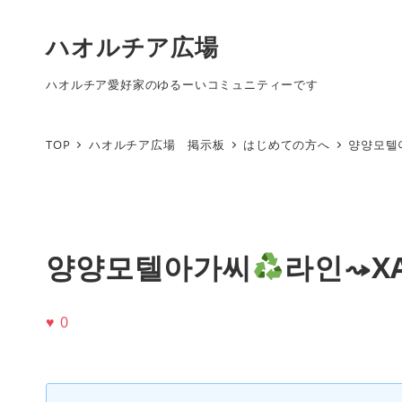
ハオルチア広場
ハオルチア愛好家のゆるーいコミュニティーです
TOP
ハオルチア広場 掲示板
はじめての方へ
양양모텔
양양모텔아가씨
라인⤳XA
♥
0