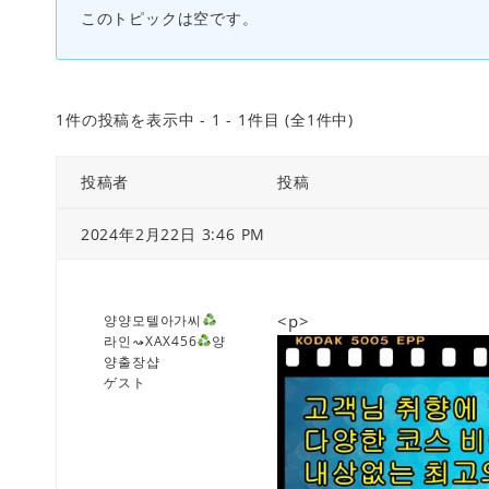
このトピックは空です。
1件の投稿を表示中 - 1 - 1件目 (全1件中)
投稿者
投稿
2024年2月22日 3:46 PM
<p>
양양모텔아가씨
라인⤳XAX456
양
양출장샵
ゲスト