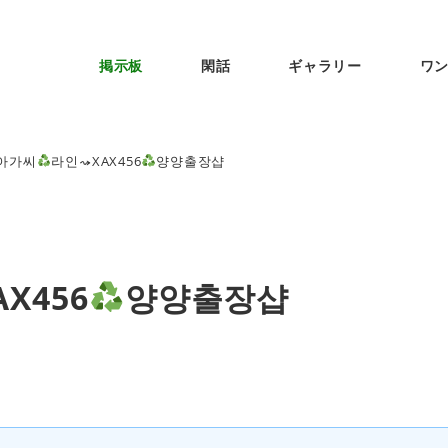
掲示板
閑話
ギャラリー
ワ
아가씨
라인⤳XAX456
양양출장샵
X456
양양출장샵