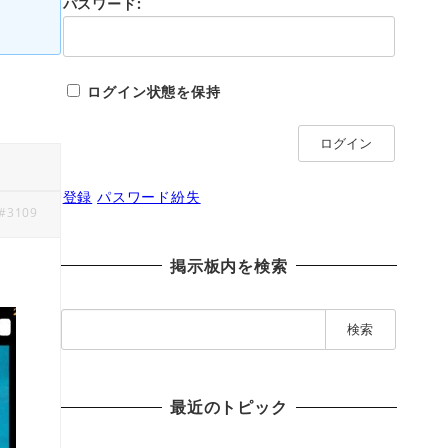
パスワード:
ログイン状態を保持
ログイン
登録
パスワード紛失
#3109
掲示板内を検索
検
索
:
最近のトピック