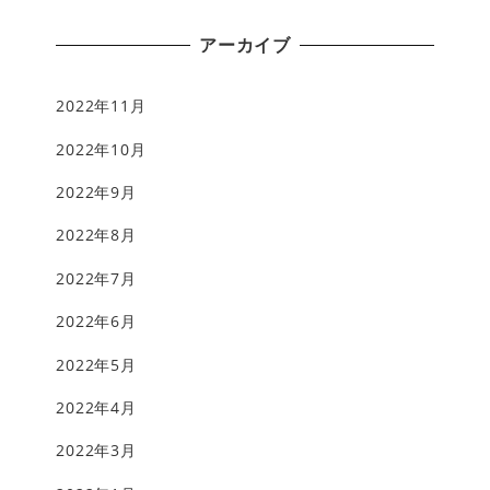
アーカイブ
2022年11月
2022年10月
2022年9月
2022年8月
2022年7月
2022年6月
2022年5月
2022年4月
2022年3月