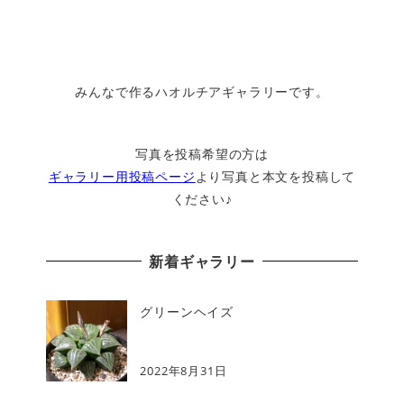
みんなで作るハオルチアギャラリーです。
写真を投稿希望の方は
ギャラリー用投稿ページ
より写真と本文を投稿して
ください♪
新着ギャラリー
グリーンヘイズ
2022年8月31日