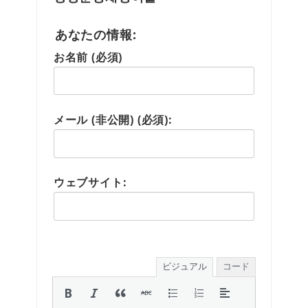
あなたの情報:
お名前 (必須)
メール (非公開) (必須):
ウェブサイト:
ビジュアル
コード