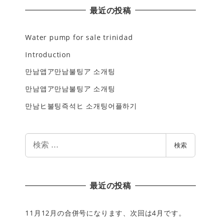
最近の投稿
Water pump for sale trinidad
Introduction
만남앱ア만남불팅ア 소개팅
만남앱ア만남불팅ア 소개팅
만남ヒ불팅즉석ヒ 소개팅어플하기
検
検索
索
最近の投稿
11月12月の合併号になります、次回は4月です。