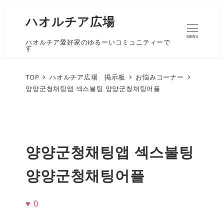
ハオルチア広場
MENU
ハオルチア愛好家のゆるーいコミュニティーで
す
TOP
ハオルチア広場 掲示板
お悩みコーナー
양양군청채팅앱 섹스불팅 양양군청채팅어플
양양군청채팅앱 섹스불팅
양양군청채팅어플
♥
0