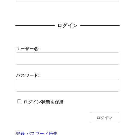
ログイン
ユーザー名:
パスワード:
ログイン状態を保持
ログイン
登録
パスワード紛失