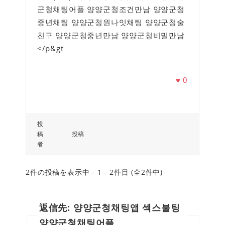
군청채팅어플 양양군청조건만남 양양군청
중년채팅 양양군청원나잇채팅 양양군청술
친구 양양군청중년만남 양양군청비밀만남
</p&gt
♥
0
投
稿
投稿
者
2件の投稿を表示中 - 1 - 2件目 (全2件中)
返信先: 양양군청채팅앱 섹스불팅
양양군청채팅어플