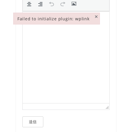
×
Failed to initialize plugin: wplink
Failed to initialize plugin: wplink
送信