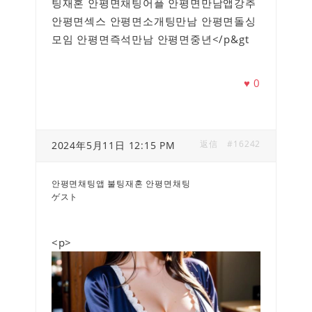
팅재혼 안평면채팅어플 안평면만남앱강추
안평면섹스 안평면소개팅만남 안평면돌싱
모임 안평면즉석만남 안평면중년</p&gt
♥
0
返信
#16242
2024年5月11日 12:15 PM
안평면채팅앱 불팅재혼 안평면채팅
ゲスト
<p>