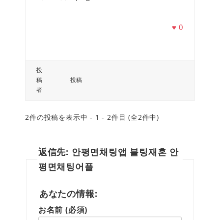
♥
0
投
稿
投稿
者
2件の投稿を表示中 - 1 - 2件目 (全2件中)
返信先: 안평면채팅앱 불팅재혼 안
평면채팅어플
あなたの情報:
お名前 (必須)