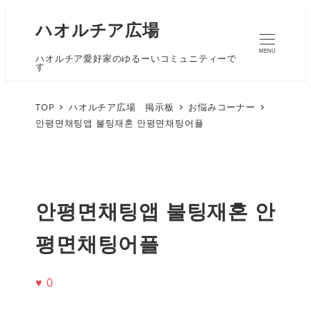
ハオルチア広場
MENU
ハオルチア愛好家のゆるーいコミュニティーで
す
TOP
ハオルチア広場 掲示板
お悩みコーナー
안평면채팅앱 불팅재혼 안평면채팅어플
안평면채팅앱 불팅재혼 안
평면채팅어플
♥
0