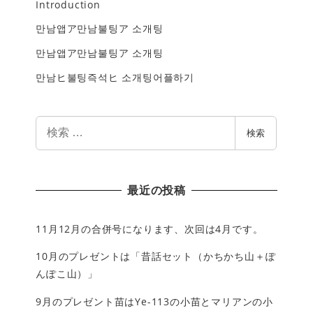
Introduction
만남앱ア만남불팅ア 소개팅
만남앱ア만남불팅ア 소개팅
만남ヒ불팅즉석ヒ 소개팅어플하기
検
検索
索
最近の投稿
11月12月の合併号になります、次回は4月です。
10月のプレゼントは「昔話セット（かちかち山＋ぽ
んぽこ山）」
9月のプレゼント苗はYe-113の小苗とマリアンの小