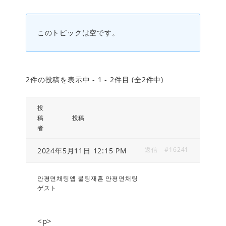
このトピックは空です。
2件の投稿を表示中 - 1 - 2件目 (全2件中)
投
稿
投稿
者
返信
#16241
2024年5月11日 12:15 PM
안평면채팅앱 불팅재혼 안평면채팅
ゲスト
<p>