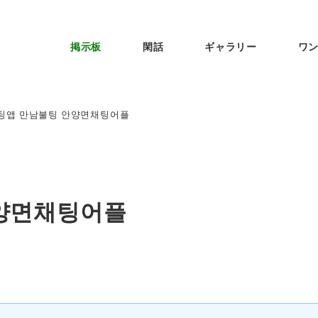
掲示板
閑話
ギャラリー
ワ
팅앱 만남불팅 안양면채팅어플
양면채팅어플