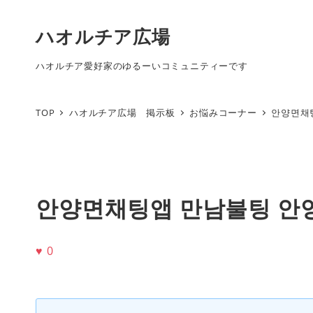
ハオルチア広場
ハオルチア愛好家のゆるーいコミュニティーです
TOP
ハオルチア広場 掲示板
お悩みコーナー
안양면채
안양면채팅앱 만남불팅 안
♥
0