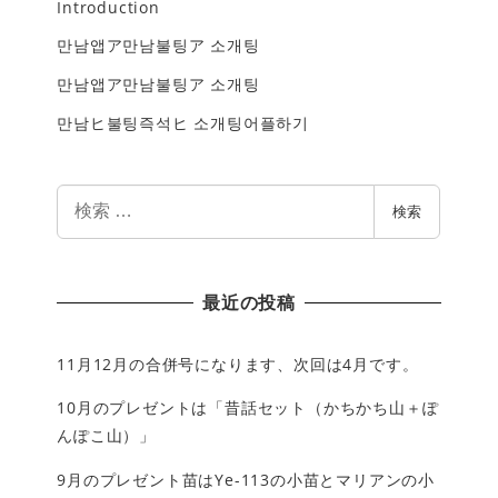
Introduction
만남앱ア만남불팅ア 소개팅
만남앱ア만남불팅ア 소개팅
만남ヒ불팅즉석ヒ 소개팅어플하기
検
検索
索
最近の投稿
11月12月の合併号になります、次回は4月です。
10月のプレゼントは「昔話セット（かちかち山＋ぽ
んぽこ山）」
9月のプレゼント苗はYe-113の小苗とマリアンの小