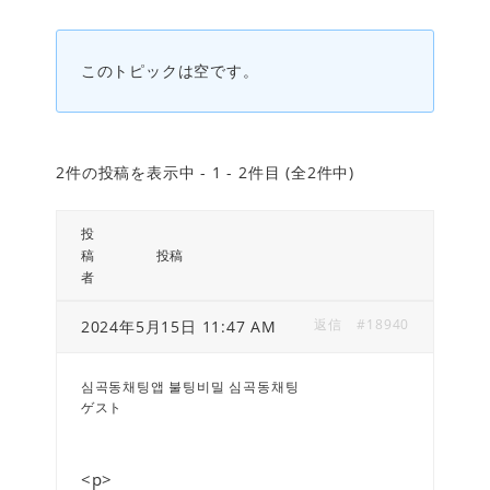
このトピックは空です。
2件の投稿を表示中 - 1 - 2件目 (全2件中)
投
稿
投稿
者
返信
#18940
2024年5月15日 11:47 AM
심곡동채팅앱 불팅비밀 심곡동채팅
ゲスト
<p>