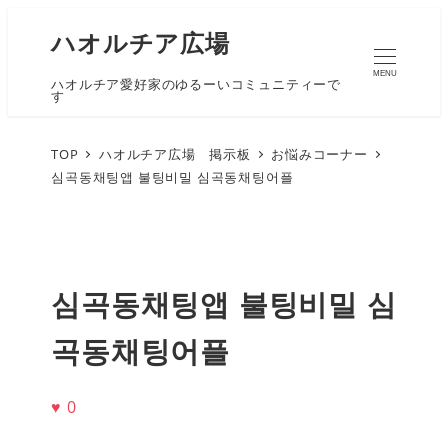
ハオルチア広場
MENU
ハオルチア愛好家のゆるーいコミュニティーで
す
TOP
ハオルチア広場 掲示板
お悩みコーナー
심곡동채팅앱 불팅비밀 심곡동채팅어플
심곡동채팅앱 불팅비밀 심
곡동채팅어플
♥
0