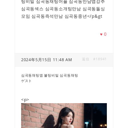
팅비밀 심곡동채팅어플 심곡동만남앱강추
심곡동섹스 심곡동소개팅만남 심곡동돌싱
모임 심곡동즉석만남 심곡동중년</p&gt
♥
0
返信
#18941
2024年5月15日 11:48 AM
심곡동채팅앱 불팅비밀 심곡동채팅
ゲスト
<p>