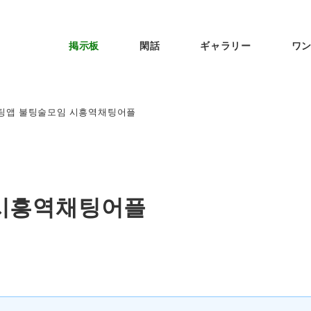
掲示板
閑話
ギャラリー
ワ
팅앱 불팅술모임 시흥역채팅어플
시흥역채팅어플