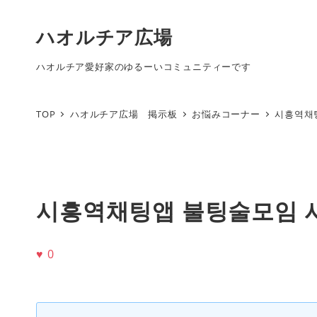
ハオルチア広場
ハオルチア愛好家のゆるーいコミュニティーです
TOP
ハオルチア広場 掲示板
お悩みコーナー
시흥역채
시흥역채팅앱 불팅술모임 
♥
0