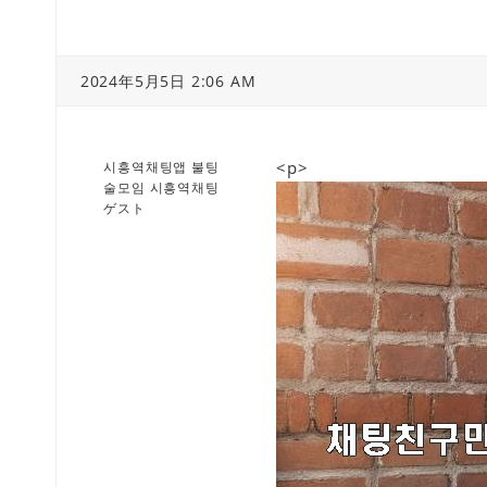
2024年5月5日 2:06 AM
<p>
시흥역채팅앱 불팅
술모임 시흥역채팅
ゲスト