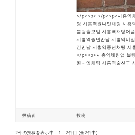
</p><p> </p><p>
팅 시흥역원나잇채팅 시흥
불팅술모임 시흥역채팅어플
시흥역중년만남 시흥역비밀
건만남 시흥역중년채팅 시
</p><p>시흥역채팅앱 
원나잇채팅 시흥역술친구 시
投稿者
投稿
2件の投稿を表示中 - 1 - 2件目 (全2件中)