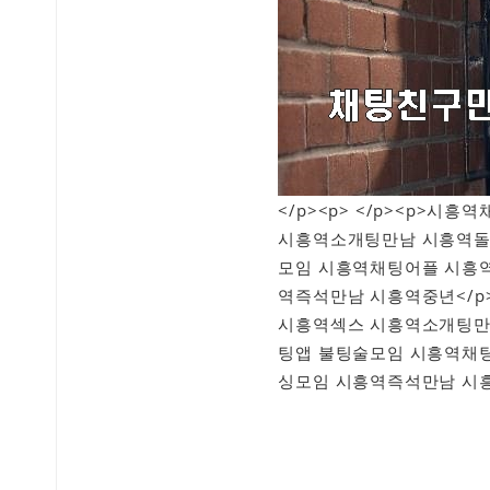
</p><p> </p><p>
시흥역소개팅만남 시흥역돌
모임 시흥역채팅어플 시흥
역즉석만남 시흥역중년</
시흥역섹스 시흥역소개팅만
팅앱 불팅술모임 시흥역채
싱모임 시흥역즉석만남 시흥