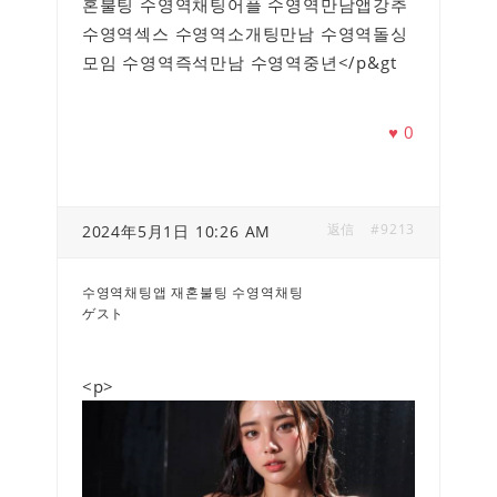
혼불팅 수영역채팅어플 수영역만남앱강추
수영역섹스 수영역소개팅만남 수영역돌싱
모임 수영역즉석만남 수영역중년</p&gt
♥
0
返信
#9213
2024年5月1日 10:26 AM
수영역채팅앱 재혼불팅 수영역채팅
ゲスト
<p>