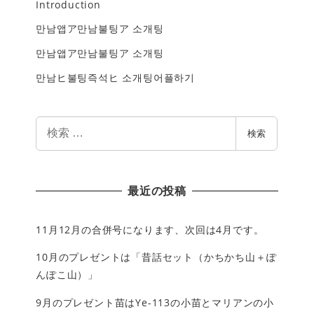
Introduction
만남앱ア만남불팅ア 소개팅
만남앱ア만남불팅ア 소개팅
만남ヒ불팅즉석ヒ 소개팅어플하기
検
検索
索
最近の投稿
11月12月の合併号になります、次回は4月です。
10月のプレゼントは「昔話セット（かちかち山＋ぽ
んぽこ山）」
9月のプレゼント苗はYe-113の小苗とマリアンの小