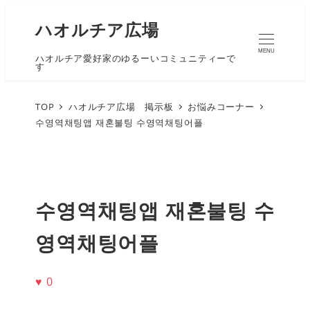
ハオルチア広場
MENU
ハオルチア愛好家のゆるーいコミュニティーで
す
TOP
ハオルチア広場 掲示板
お悩みコーナー
수영역채팅앱 재혼불팅 수영역채팅어플
수영역채팅앱 재혼불팅 수
영역채팅어플
♥
0