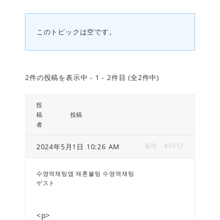
このトピックは空です。
2件の投稿を表示中 - 1 - 2件目 (全2件中)
投
稿
投稿
者
返信
#9212
2024年5月1日 10:26 AM
수영역채팅앱 재혼불팅 수영역채팅
ゲスト
<p>