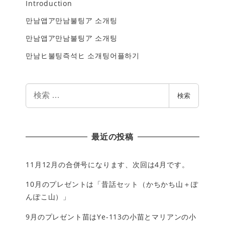
Introduction
만남앱ア만남불팅ア 소개팅
만남앱ア만남불팅ア 소개팅
만남ヒ불팅즉석ヒ 소개팅어플하기
検
検索
索
最近の投稿
11月12月の合併号になります、次回は4月です。
10月のプレゼントは「昔話セット（かちかち山＋ぽ
んぽこ山）」
9月のプレゼント苗はYe-113の小苗とマリアンの小