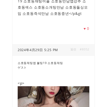
19 소호동채팅어플 소호동만남앱강추 소
호동섹스 소호동소개팅만남 소호동돌싱모
임 소호동즉석만남 소호동중년</p&gt
♥
0
返信
#8052
2024年4月29日 5:25 PM
소호동채팅앱 불팅19 소호동채팅
ゲスト
<p>