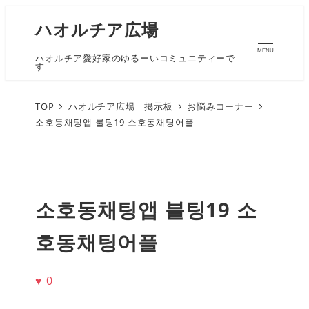
ハオルチア広場
MENU
ハオルチア愛好家のゆるーいコミュニティーで
す
TOP
ハオルチア広場 掲示板
お悩みコーナー
소호동채팅앱 불팅19 소호동채팅어플
소호동채팅앱 불팅19 소
호동채팅어플
♥
0