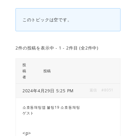
このトピックは空です。
2件の投稿を表示中 - 1 - 2件目 (全2件中)
投
稿
投稿
者
返信
#8051
2024年4月29日 5:25 PM
소호동채팅앱 불팅19 소호동채팅
ゲスト
<p>