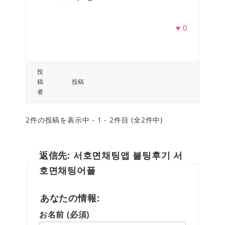
♥
0
投
稿
投稿
者
2件の投稿を表示中 - 1 - 2件目 (全2件中)
返信先: 서호면채팅앱 불팅후기 서
호면채팅어플
あなたの情報:
お名前 (必須)