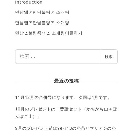
Introduction
만남앱ア만남불팅ア 소개팅
만남앱ア만남불팅ア 소개팅
만남ヒ불팅즉석ヒ 소개팅어플하기
検
検索
索
最近の投稿
11月12月の合併号になります、次回は4月です。
10月のプレゼントは「昔話セット（かちかち山＋ぽ
んぽこ山）」
9月のプレゼント苗はYe-113の小苗とマリアンの小