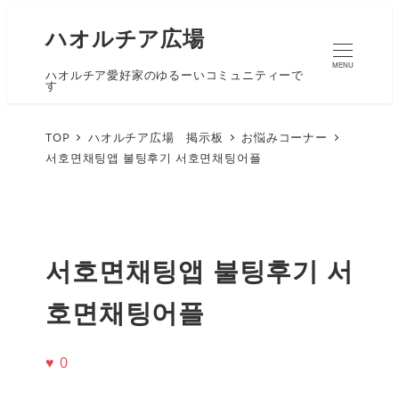
ハオルチア広場
MENU
ハオルチア愛好家のゆるーいコミュニティーで
す
TOP
ハオルチア広場 掲示板
お悩みコーナー
서호면채팅앱 불팅후기 서호면채팅어플
서호면채팅앱 불팅후기 서
호면채팅어플
♥
0