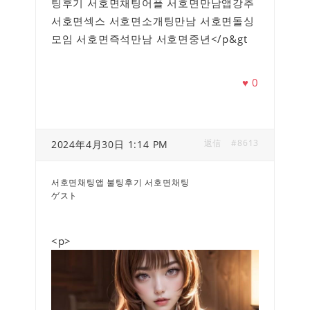
팅후기 서호면채팅어플 서호면만남앱강추
서호면섹스 서호면소개팅만남 서호면돌싱
모임 서호면즉석만남 서호면중년</p&gt
♥
0
返信
#8613
2024年4月30日 1:14 PM
서호면채팅앱 불팅후기 서호면채팅
ゲスト
<p>