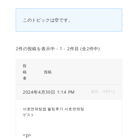
このトピックは空です。
2件の投稿を表示中 - 1 - 2件目 (全2件中)
投
稿
投稿
者
返信
#8612
2024年4月30日 1:14 PM
서호면채팅앱 불팅후기 서호면채팅
ゲスト
<p>