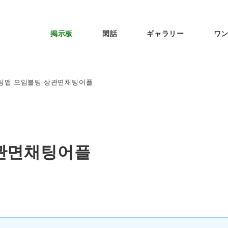
掲示板
閑話
ギャラリー
ワ
팅앱 모임불팅 상관면채팅어플
관면채팅어플