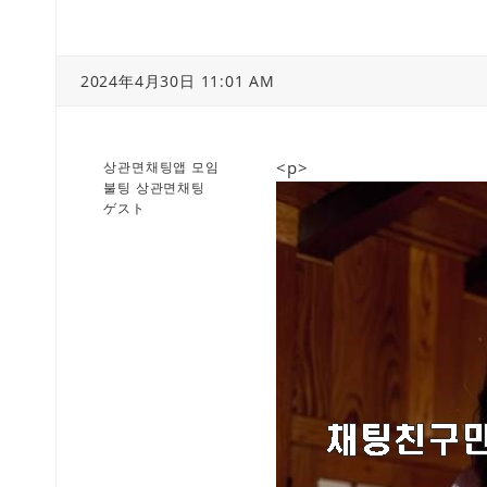
2024年4月30日 11:01 AM
<p>
상관면채팅앱 모임
불팅 상관면채팅
ゲスト