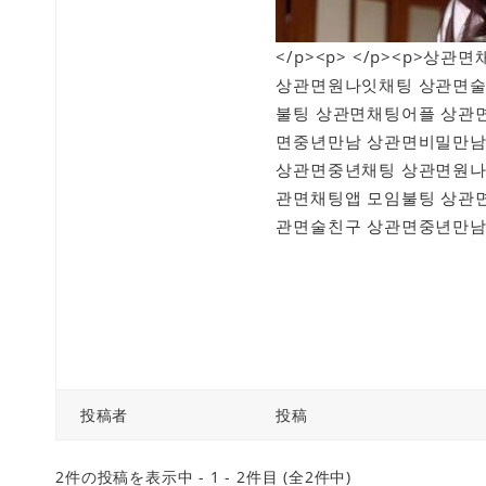
</p><p> </p><p>
상관면원나잇채팅 상관면술
불팅 상관면채팅어플 상관
면중년만남 상관면비밀만남
상관면중년채팅 상관면원나
관면채팅앱 모임불팅 상관
관면술친구 상관면중년만남 
投稿者
投稿
2件の投稿を表示中 - 1 - 2件目 (全2件中)