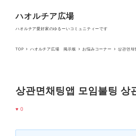
ハオルチア広場
ハオルチア愛好家のゆるーいコミュニティーです
TOP
ハオルチア広場 掲示板
お悩みコーナー
상관면채
상관면채팅앱 모임불팅 상
♥
0