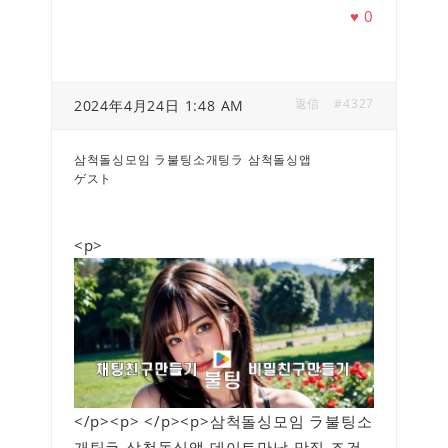
♥
0
返信
#4327
2024年4月24日 1:48 AM
삼척돌싱모임 ラ불팅소개팅ラ 삼척돌싱앱
ゲスト
<p>
</p><p> </p><p>삼척돌싱모임 ラ불팅소
개팅ラ 삼척돌싱앱 데이트만남 맛집 조건