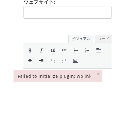
ウェブサイト:
ビジュアル
コード
×
Failed to initialize plugin: wplink
Failed to initialize plugin: wplink