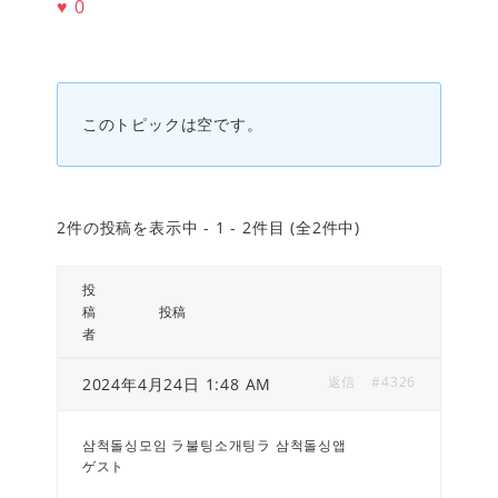
♥
0
このトピックは空です。
2件の投稿を表示中 - 1 - 2件目 (全2件中)
投
稿
投稿
者
返信
#4326
2024年4月24日 1:48 AM
삼척돌싱모임 ラ불팅소개팅ラ 삼척돌싱앱
ゲスト