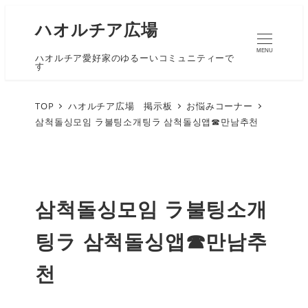
ハオルチア広場
MENU
ハオルチア愛好家のゆるーいコミュニティーで
す
TOP
ハオルチア広場 掲示板
お悩みコーナー
삼척돌싱모임 ラ불팅소개팅ラ 삼척돌싱앱☎만남추천
삼척돌싱모임 ラ불팅소개
팅ラ 삼척돌싱앱☎만남추
천