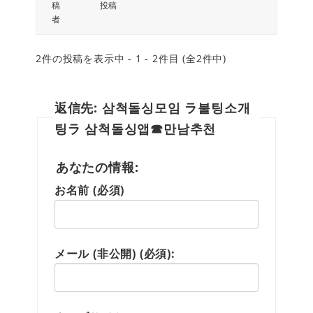
稿
投稿
者
2件の投稿を表示中 - 1 - 2件目 (全2件中)
返信先: 삼척돌싱모임 ラ불팅소개
팅ラ 삼척돌싱앱☎만남추천
あなたの情報:
お名前 (必須)
メール (非公開) (必須):