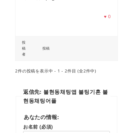
♥
0
投
稿
投稿
者
2件の投稿を表示中 - 1 - 2件目 (全2件中)
返信先: 불현동채팅앱 불팅기혼 불
현동채팅어플
あなたの情報:
お名前 (必須)