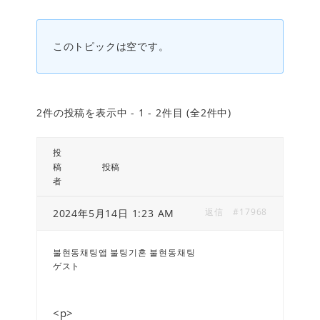
このトピックは空です。
2件の投稿を表示中 - 1 - 2件目 (全2件中)
投
稿
投稿
者
返信
#17968
2024年5月14日 1:23 AM
불현동채팅앱 불팅기혼 불현동채팅
ゲスト
<p>