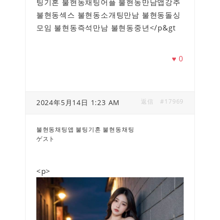
팅기혼 불현동채팅어플 불현동만남앱강추
불현동섹스 불현동소개팅만남 불현동돌싱
모임 불현동즉석만남 불현동중년</p&gt
♥
0
返信
#17969
2024年5月14日 1:23 AM
불현동채팅앱 불팅기혼 불현동채팅
ゲスト
<p>