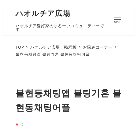
ハオルチア広場
MENU
ハオルチア愛好家のゆるーいコミュニティーで
す
TOP
ハオルチア広場 掲示板
お悩みコーナー
불현동채팅앱 불팅기혼 불현동채팅어플
불현동채팅앱 불팅기혼 불
현동채팅어플
♥
0