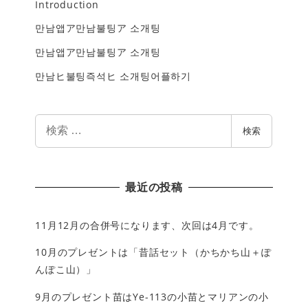
Introduction
만남앱ア만남불팅ア 소개팅
만남앱ア만남불팅ア 소개팅
만남ヒ불팅즉석ヒ 소개팅어플하기
検
検索
索
最近の投稿
11月12月の合併号になります、次回は4月です。
10月のプレゼントは「昔話セット（かちかち山＋ぽ
んぽこ山）」
9月のプレゼント苗はYe-113の小苗とマリアンの小