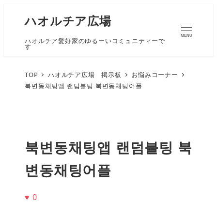
ハオルチア広場
MENU
ハオルチア愛好家のゆるーいコミュニティーで
す
TOP
ハオルチア広場 掲示板
お悩みコーナー
북변동채팅앱 랜덤불팅 북변동채팅어플
북변동채팅앱 랜덤불팅 북
변동채팅어플
♥
0