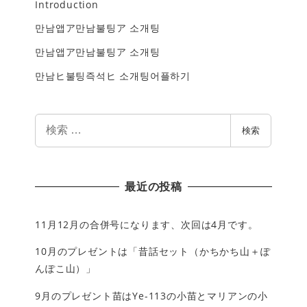
Introduction
만남앱ア만남불팅ア 소개팅
만남앱ア만남불팅ア 소개팅
만남ヒ불팅즉석ヒ 소개팅어플하기
検
検索
索
最近の投稿
11月12月の合併号になります、次回は4月です。
10月のプレゼントは「昔話セット（かちかち山＋ぽ
んぽこ山）」
9月のプレゼント苗はYe-113の小苗とマリアンの小