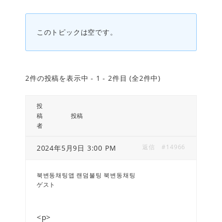
このトピックは空です。
2件の投稿を表示中 - 1 - 2件目 (全2件中)
投
稿
投稿
者
返信
#14966
2024年5月9日 3:00 PM
북변동채팅앱 랜덤불팅 북변동채팅
ゲスト
<p>