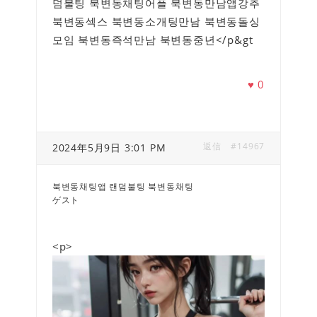
덤불팅 북변동채팅어플 북변동만남앱강추
북변동섹스 북변동소개팅만남 북변동돌싱
모임 북변동즉석만남 북변동중년</p&gt
♥
0
返信
#14967
2024年5月9日 3:01 PM
북변동채팅앱 랜덤불팅 북변동채팅
ゲスト
<p>