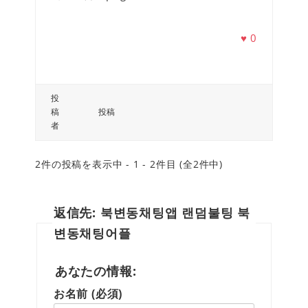
♥
0
投
稿
投稿
者
2件の投稿を表示中 - 1 - 2件目 (全2件中)
返信先: 북변동채팅앱 랜덤불팅 북
변동채팅어플
あなたの情報:
お名前 (必須)