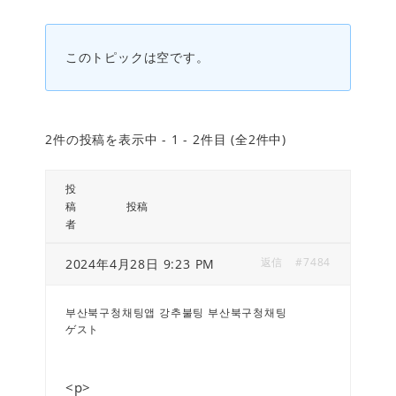
このトピックは空です。
2件の投稿を表示中 - 1 - 2件目 (全2件中)
投
稿
投稿
者
返信
#7484
2024年4月28日 9:23 PM
부산북구청채팅앱 강추불팅 부산북구청채팅
ゲスト
<p>