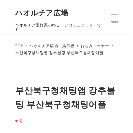
ハオルチア広場
MENU
ハオルチア愛好家のゆるーいコミュニティーで
す
TOP
ハオルチア広場 掲示板
お悩みコーナー
부산북구청채팅앱 강추불팅 부산북구청채팅어플
부산북구청채팅앱 강추불
팅 부산북구청채팅어플
♥
0