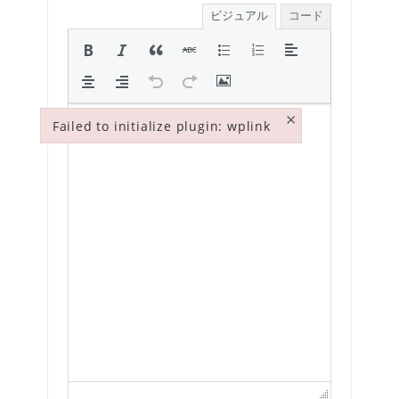
ビジュアル
コード
×
Failed to initialize plugin: wplink
Failed to initialize plugin: wplink