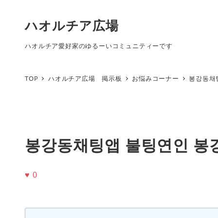
ハオルチア広場
ハオルチア愛好家のゆるーいコミュニティーです
TOP
ハオルチア広場 掲示板
お悩みコーナー
봉강동채
봉강동채팅앱 불팅연인 봉
♥
0