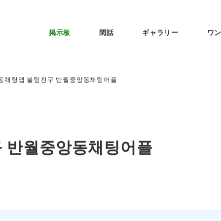
掲示板
閑話
ギャラリー
ワ
동채팅앱 불팅친구 반월중앙동채팅어플
구 반월중앙동채팅어플