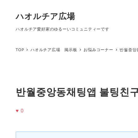
ハオルチア広場
ハオルチア愛好家のゆるーいコミュニティーです
TOP
ハオルチア広場 掲示板
お悩みコーナー
반월중앙
반월중앙동채팅앱 불팅친
♥
0