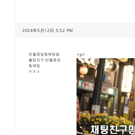
2024年5月12日 5:52 PM
<p>
반월중앙동채팅앱
불팅친구 반월중앙
동채팅
ゲスト