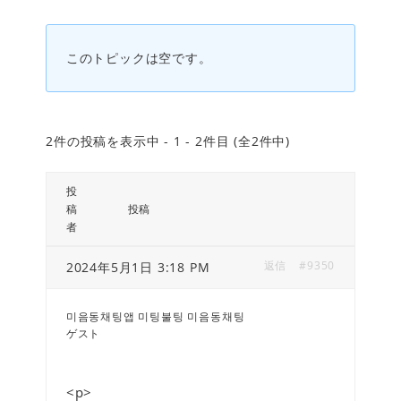
このトピックは空です。
2件の投稿を表示中 - 1 - 2件目 (全2件中)
投
稿
投稿
者
返信
#9350
2024年5月1日 3:18 PM
미음동채팅앱 미팅불팅 미음동채팅
ゲスト
<p>