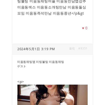
팅불팅 미음동채팅어플 미음동만남앱강추
미음동섹스 미음동소개팅만남 미음동돌싱
모임 미음동즉석만남 미음동중년</p&gt
♥
0
返信
#9351
2024年5月1日 3:19 PM
미음동채팅앱 미팅불팅 미음동채팅
ゲスト
<p>