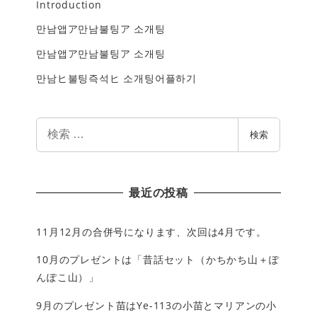
Introduction
만남앱ア만남불팅ア 소개팅
만남앱ア만남불팅ア 소개팅
만남ヒ불팅즉석ヒ 소개팅어플하기
検
検索
索
最近の投稿
11月12月の合併号になります、次回は4月です。
10月のプレゼントは「昔話セット（かちかち山＋ぽ
んぽこ山）」
9月のプレゼント苗はYe-113の小苗とマリアンの小