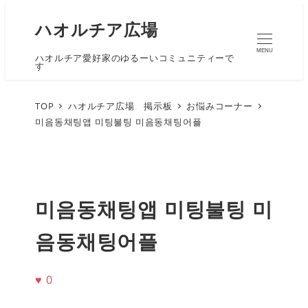
ハオルチア広場
MENU
ハオルチア愛好家のゆるーいコミュニティーで
す
TOP
ハオルチア広場 掲示板
お悩みコーナー
미음동채팅앱 미팅불팅 미음동채팅어플
미음동채팅앱 미팅불팅 미
음동채팅어플
♥
0