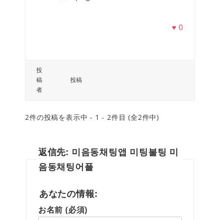
♥
0
投
稿
投稿
者
2件の投稿を表示中 - 1 - 2件目 (全2件中)
返信先: 미음동채팅앱 미팅불팅 미
음동채팅어플
あなたの情報:
お名前 (必須)