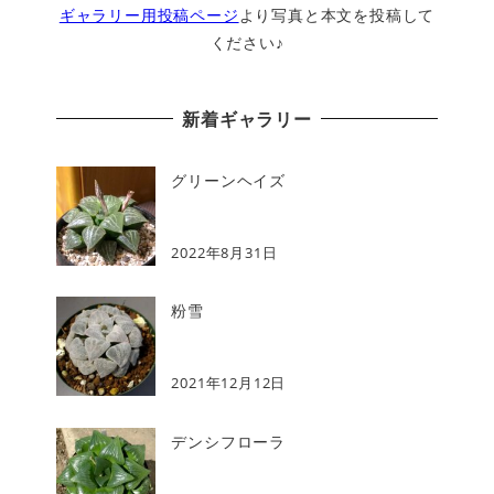
ギャラリー用投稿ページ
より写真と本文を投稿して
ください♪
新着ギャラリー
グリーンヘイズ
2022年8月31日
粉雪
2021年12月12日
デンシフローラ