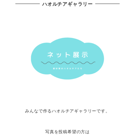
ハオルチアギャラリー
みんなで作るハオルチアギャラリーです。
写真を投稿希望の方は