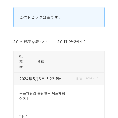
このトピックは空です。
2件の投稿を表示中 - 1 - 2件目 (全2件中)
投
稿
投稿
者
返信
#14297
2024年5月8日 3:22 PM
목포채팅앱 불팅친구 목포채팅
ゲスト
<p>