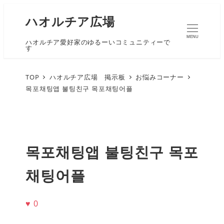
ハオルチア広場
MENU
ハオルチア愛好家のゆるーいコミュニティーで
す
TOP
ハオルチア広場 掲示板
お悩みコーナー
목포채팅앱 불팅친구 목포채팅어플
목포채팅앱 불팅친구 목포
채팅어플
♥
0