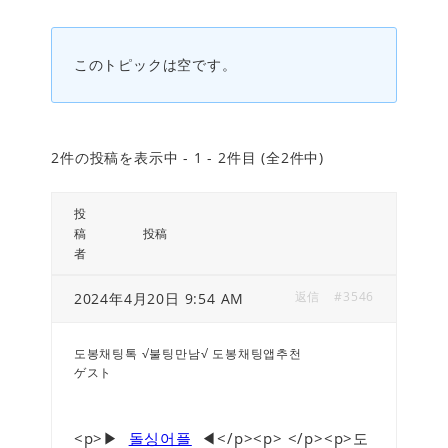
このトピックは空です。
2件の投稿を表示中 - 1 - 2件目 (全2件中)
投
稿
投稿
者
返信
#3546
2024年4月20日 9:54 AM
도봉채팅톡 √불팅만남√ 도봉채팅앱추천
ゲスト
<p>▶
돌싱어플
◀</p><p> </p><p>도