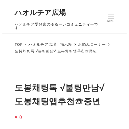
ハオルチア広場
MENU
ハオルチア愛好家のゆるーいコミュニティーで
す
TOP
ハオルチア広場 掲示板
お悩みコーナー
도봉채팅톡 √불팅만남√ 도봉채팅앱추천☏중년
도봉채팅톡 √불팅만남√
도봉채팅앱추천☏중년
♥
0