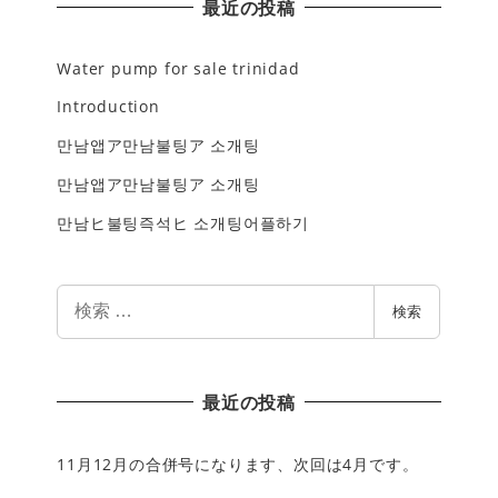
最近の投稿
Water pump for sale trinidad
Introduction
만남앱ア만남불팅ア 소개팅
만남앱ア만남불팅ア 소개팅
만남ヒ불팅즉석ヒ 소개팅어플하기
検
検索
索
最近の投稿
11月12月の合併号になります、次回は4月です。