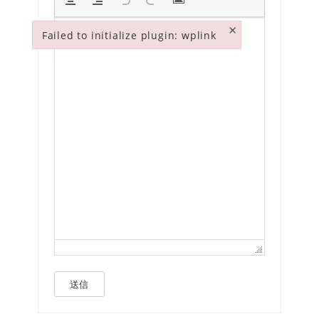
×
Failed to initialize plugin: wplink
Failed to initialize plugin: wplink
送信