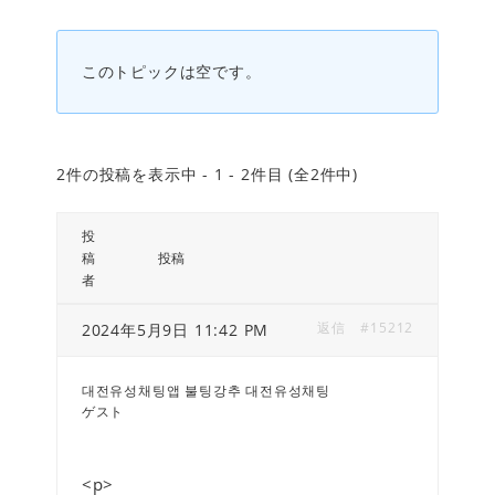
このトピックは空です。
2件の投稿を表示中 - 1 - 2件目 (全2件中)
投
稿
投稿
者
返信
#15212
2024年5月9日 11:42 PM
대전유성채팅앱 불팅강추 대전유성채팅
ゲスト
<p>