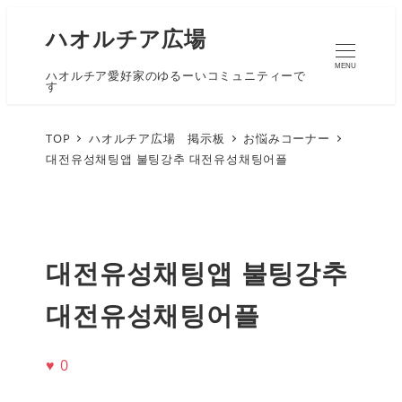
ハオルチア広場
MENU
ハオルチア愛好家のゆるーいコミュニティーで
す
TOP
ハオルチア広場 掲示板
お悩みコーナー
대전유성채팅앱 불팅강추 대전유성채팅어플
대전유성채팅앱 불팅강추
대전유성채팅어플
♥
0