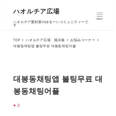
ハオルチア広場
MENU
ハオルチア愛好家のゆるーいコミュニティーで
す
TOP
ハオルチア広場 掲示板
お悩みコーナー
대봉동채팅앱 불팅무료 대봉동채팅어플
대봉동채팅앱 불팅무료 대
봉동채팅어플
♥
0