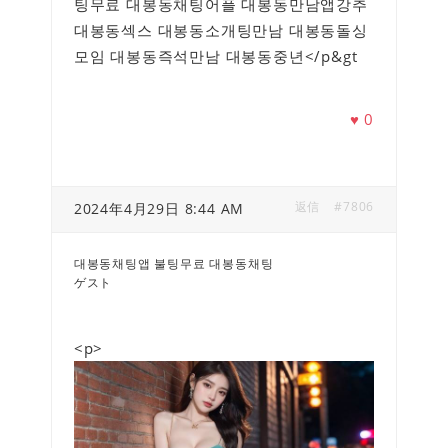
팅무료 대봉동채팅어플 대봉동만남앱강추
대봉동섹스 대봉동소개팅만남 대봉동돌싱
모임 대봉동즉석만남 대봉동중년</p&gt
♥
0
返信
#7806
2024年4月29日 8:44 AM
대봉동채팅앱 불팅무료 대봉동채팅
ゲスト
<p>