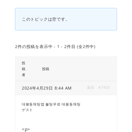
このトピックは空です。
2件の投稿を表示中 - 1 - 2件目 (全2件中)
投
稿
投稿
者
返信
#7805
2024年4月29日 8:44 AM
대봉동채팅앱 불팅무료 대봉동채팅
ゲスト
<p>