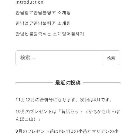
Introduction
만남앱ア만남불팅ア 소개팅
만남앱ア만남불팅ア 소개팅
만남ヒ불팅즉석ヒ 소개팅어플하기
検
検索
索
最近の投稿
11月12月の合併号になります、次回は4月です。
10月のプレゼントは「昔話セット（かちかち山＋ぽ
んぽこ山）」
9月のプレゼント苗はYe-113の小苗とマリアンの小