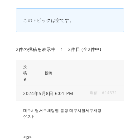
このトピックは空です。
2件の投稿を表示中 - 1 - 2件目 (全2件中)
投
稿
投稿
者
返信
#14372
2024年5月8日 6:01 PM
대구시달서구채팅앱 불팅 대구시달서구채팅
ゲスト
<p>