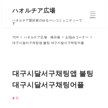
ハオルチア広場
MENU
ハオルチア愛好家のゆるーいコミュニティーで
す
TOP
ハオルチア広場 掲示板
お悩みコーナー
대구시달서구채팅앱 불팅 대구시달서구채팅어플
대구시달서구채팅앱 불팅
대구시달서구채팅어플
♥
0