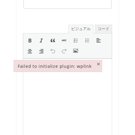
ビジュアル
コード
×
Failed to initialize plugin: wplink
Failed to initialize plugin: wplink