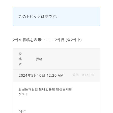
このトピックは空です。
2件の投稿を表示中 - 1 - 2件目 (全2件中)
投
稿
投稿
者
返信
#15230
2024年5月10日 12:20 AM
당산동채팅앱 원나잇불팅 당산동채팅
ゲスト
<p>