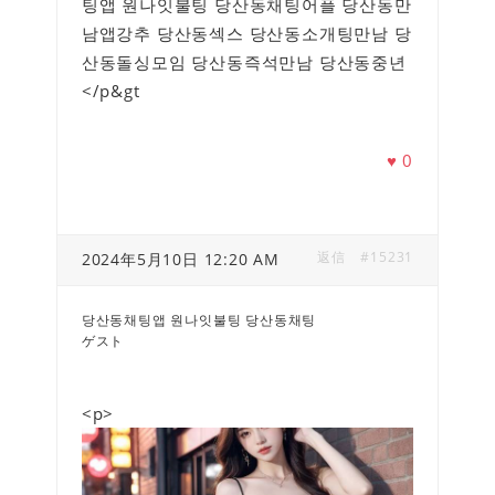
팅앱 원나잇불팅 당산동채팅어플 당산동만
남앱강추 당산동섹스 당산동소개팅만남 당
산동돌싱모임 당산동즉석만남 당산동중년
</p&gt
♥
0
返信
#15231
2024年5月10日 12:20 AM
당산동채팅앱 원나잇불팅 당산동채팅
ゲスト
<p>