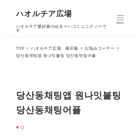
ハオルチア広場
MENU
ハオルチア愛好家のゆるーいコミュニティーで
す
TOP
ハオルチア広場 掲示板
お悩みコーナー
당산동채팅앱 원나잇불팅 당산동채팅어플
당산동채팅앱 원나잇불팅
당산동채팅어플
♥
0