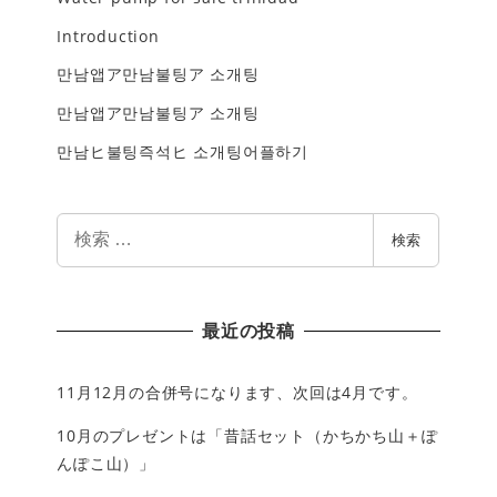
Introduction
만남앱ア만남불팅ア 소개팅
만남앱ア만남불팅ア 소개팅
만남ヒ불팅즉석ヒ 소개팅어플하기
検
検索
索
最近の投稿
11月12月の合併号になります、次回は4月です。
10月のプレゼントは「昔話セット（かちかち山＋ぽ
んぽこ山）」