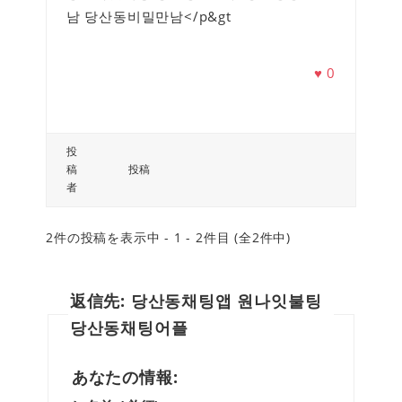
남 당산동비밀만남</p&gt
♥
0
投
稿
投稿
者
2件の投稿を表示中 - 1 - 2件目 (全2件中)
返信先: 당산동채팅앱 원나잇불팅
당산동채팅어플
あなたの情報: