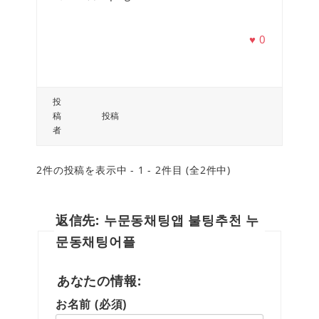
♥
0
投
稿
投稿
者
2件の投稿を表示中 - 1 - 2件目 (全2件中)
返信先: 누문동채팅앱 불팅추천 누
문동채팅어플
あなたの情報:
お名前 (必須)