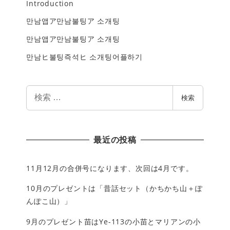
Introduction
만남앱ア만남불팅ア 소개팅
만남앱ア만남불팅ア 소개팅
만남ヒ불팅즉석ヒ 소개팅어플하기
検
検索
索
最近の投稿
11月12月の合併号になります、次回は4月です。
10月のプレゼントは「昔話セット（かちかち山＋ぽ
んぽこ山）」
9月のプレゼント苗はYe-113の小苗とマリアンの小