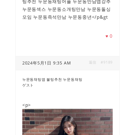
팅추천 누문동채팅어플 누문동만남앱강추
누문동섹스 누문동소개팅만남 누문동돌싱
모임 누문동즉석만남 누문동중년</p&gt
♥
0
返信
#9189
2024年5月1日 9:35 AM
누문동채팅앱 불팅추천 누문동채팅
ゲスト
<p>