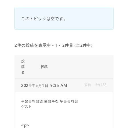
このトピックは空です。
2件の投稿を表示中 - 1 - 2件目 (全2件中)
投
稿
投稿
者
返信
#9188
2024年5月1日 9:35 AM
누문동채팅앱 불팅추천 누문동채팅
ゲスト
<p>