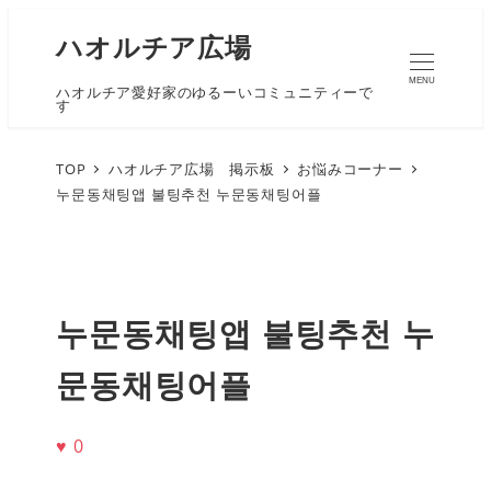
ハオルチア広場
MENU
ハオルチア愛好家のゆるーいコミュニティーで
す
TOP
ハオルチア広場 掲示板
お悩みコーナー
누문동채팅앱 불팅추천 누문동채팅어플
누문동채팅앱 불팅추천 누
문동채팅어플
♥
0